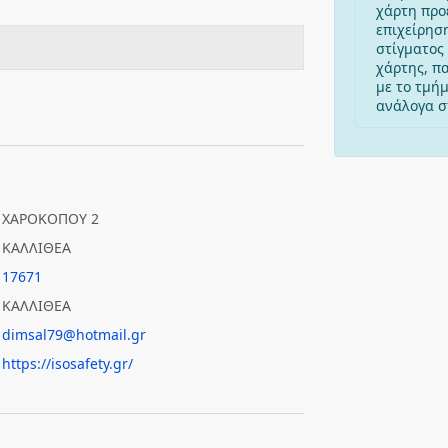
χάρτη προ
επιχείρησ
στίγματος 
χάρτης, π
με το τμή
ανάλογα στ
ΧΑΡΟΚΟΠΟΥ 2
ΚΑΛΛΙΘΕΑ
17671
ΚΑΛΛΙΘΕΑ
dimsal79@hotmail.gr
https://isosafety.gr/