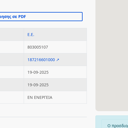
Ε.Ε.
803005107
187216601000 ↗
19-09-2025
19-09-2025
ΕΝ ΕΝΕΡΓΕΙΑ
Ο προσδιο