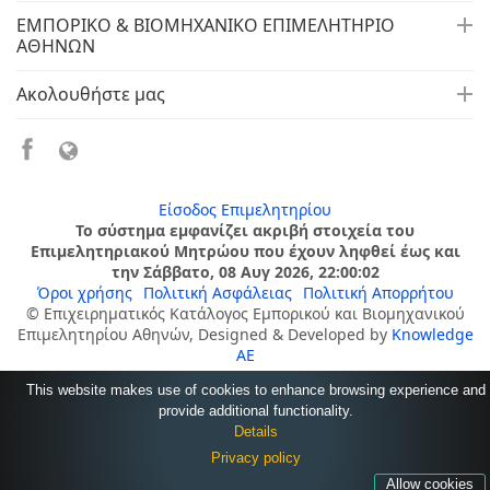
ΕΜΠΟΡΙΚΟ & ΒΙΟΜΗΧΑΝΙΚΟ ΕΠΙΜΕΛΗΤΗΡΙΟ
ΑΘΗΝΩΝ
Ακολουθήστε μας
Είσοδος Επιμελητηρίου
Το σύστημα εμφανίζει ακριβή στοιχεία του
Επιμελητηριακού Μητρώου που έχουν ληφθεί έως και
την Σάββατο, 08 Αυγ 2026, 22:00:02
Όροι χρήσης
Πολιτική Ασφάλειας
Πολιτική Απορρήτου
© Επιχειρηματικός Κατάλογος Εμπορικού και Βιομηχανικού
Επιμελητηρίου Αθηνών, Designed & Developed by
Knowledge
AE
This website makes use of cookies to enhance browsing experience and
provide additional functionality.
Details
Privacy policy
Allow cookies