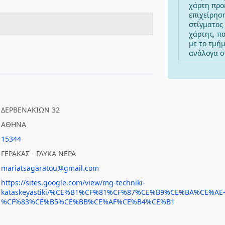
χάρτη προ
επιχείρησ
στίγματος 
χάρτης, π
με το τμή
ανάλογα στ
ΔΕΡΒΕΝΑΚΙΩΝ 32
ΑΘΗΝΑ
15344
ΓΕΡΑΚΑΣ - ΓΛΥΚΑ ΝΕΡΑ
mariatsagaratou@gmail.com
https://sites.google.com/view/mg-techniki-
kataskeyastiki/%CE%B1%CF%81%CF%87%CE%B9%CE%BA%CE%AE
%CF%83%CE%B5%CE%BB%CE%AF%CE%B4%CE%B1