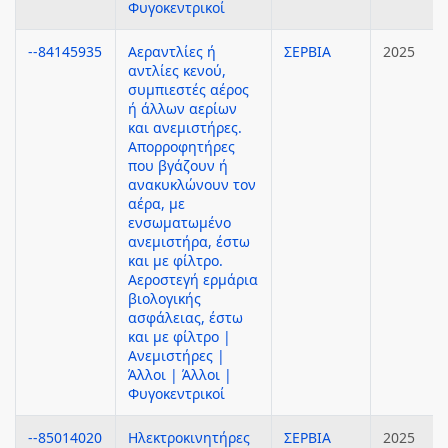
Φυγοκεντρικοί
--84145935
Αεραντλίες ή
ΣΕΡΒΙΑ
2025
αντλίες κενού,
συμπιεστές αέρος
ή άλλων αερίων
και ανεμιστήρες.
Απορροφητήρες
που βγάζουν ή
ανακυκλώνουν τον
αέρα, με
ενσωματωμένο
ανεμιστήρα, έστω
και με φίλτρο.
Αεροστεγή ερμάρια
βιολογικής
ασφάλειας, έστω
και με φίλτρο |
Ανεμιστήρες |
Άλλοι | Άλλοι |
Φυγοκεντρικοί
--85014020
Ηλεκτροκινητήρες
ΣΕΡΒΙΑ
2025