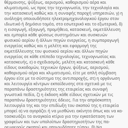
θέρμανσης, ψύξεως, αε­ρισμού, καθαρισμού αέρα και
κλιματισμού, ως προς την τεχνογνωσία, την τεχνολογία και
την κατασκευή καθώς και η συναφής παροχή υπηρεσιών, γ) η
ανάληψη οποιουδήποτε ηλεκτρομηχανολογικού έρ­γου στον
ιδιωτικό ή δημόσιο τομέα, στο εσωτερικό και το εξωτερικό, δ)
η εισαγωγή, εξαγωγή, προμήθεια, κατασκευή, εκμε­τάλλευση
και εμπορία κάθε φύσεως συστημάτων και συσκευών
φυσικού αερίου ή άλλων πηγών ενεργείας, η συμπαραγωγή
ενεργείας καθώς και η μελέτη και εφαρμογή της
εκμετάλλευσης του φυσικού αερίου και άλλων πηγών
ενεργείας σε κάθε επίπεδο τεχνολογίας, τεχνογνωσίας και
κατασκευής, ε) ο σχεδιασμός, μελέτη και κατασκευή κάθε
είδους οι­κοδομών, τεχνικών έργων, ψύξεως, αερισμού,
καθαρισ­μού αέρα και κλιματισμού, είτε με απλή σύμβαση
έργου είτε με το σύστημα της αντιπαροχής, στ) η οργάνωση
και λειτουργία κέντρων εκπαίδευσης στα σχετικά με τις
παραπάνω δραστηριότητες της εται­ρείας και συναφή
γνωστικά πεδία, ζ) η έκδοση κάθε είδους σχετικών με τις
παραπάνω δραστηριότητες άδειες. Για την απρόσκοπτη
λειτουργία της και την επιδίωξη του σκοπού της η εταιρεία
μπορεί α) να αγοράζει ή να μισθώνει ακίνητα όπως και να κα­
τασκευάζει τα αναγκαία κτίρια για την εγκατάσταση των
γραφείων και των υπολοίπων δραστηριοτήτων της πα­
ρεμφερούς σκοπού και οποιουδήποτε τύπου. β) Να