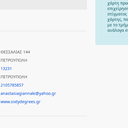
χάρτη προ
επιχείρησ
στίγματος 
χάρτης, π
με το τμή
ανάλογα στ
ΘΕΣΣΑΛΙΑΣ 144
ΠΕΤΡΟΥΠΟΛΗ
13231
ΠΕΤΡΟΥΠΟΛΗ
2105785857
anastasiagiannaki@yahoo.gr
www.sixtydegrees.gr