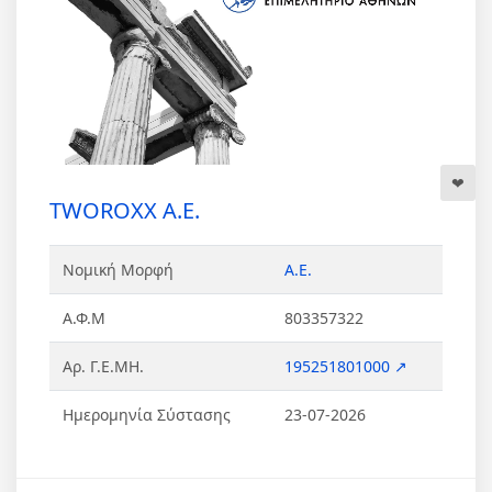
TWOROXX Α.Ε.
Νομική Μορφή
Α.Ε.
Α.Φ.Μ
803357322
Αρ. Γ.Ε.ΜΗ.
195251801000 ↗
Ημερομηνία Σύστασης
23-07-2026