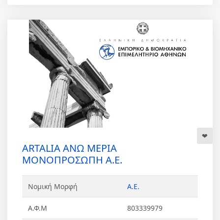
ARTALIA ΑΝΩ ΜΕΡΙΑ
ΜΟΝΟΠΡΟΣΩΠΗ Α.Ε.
Νομική Μορφή
Α.Ε.
Α.Φ.Μ
803339979