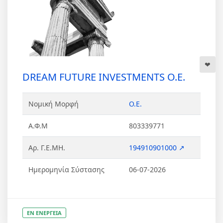
DREAM FUTURE INVESTMENTS Ο.Ε.
Νομική Μορφή
Ο.Ε.
Α.Φ.Μ
803339771
Αρ. Γ.Ε.ΜΗ.
194910901000 ↗
Ημερομηνία Σύστασης
06-07-2026
ΕΝ ΕΝΕΡΓΕΙΑ