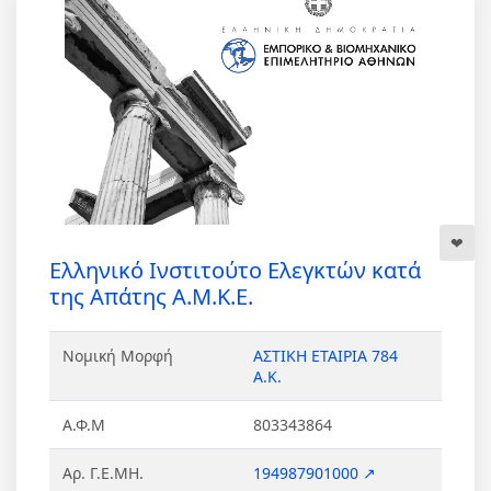
Ελληνικό Ινστιτούτο Ελεγκτών κατά
της Απάτης Α.Μ.Κ.Ε.
Νομική Μορφή
ΑΣΤΙΚΗ ΕΤΑΙΡΙΑ 784
Α.Κ.
Α.Φ.Μ
803343864
Αρ. Γ.Ε.ΜΗ.
194987901000 ↗