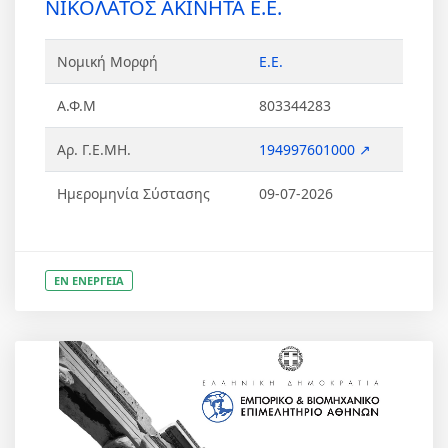
ΝΙΚΟΛΑΤΟΣ ΑΚΙΝΗΤΑ Ε.Ε.
Νομική Μορφή
Ε.Ε.
Α.Φ.Μ
803344283
Αρ. Γ.Ε.ΜΗ.
194997601000 ↗
Ημερομηνία Σύστασης
09-07-2026
ΕΝ ΕΝΕΡΓΕΙΑ