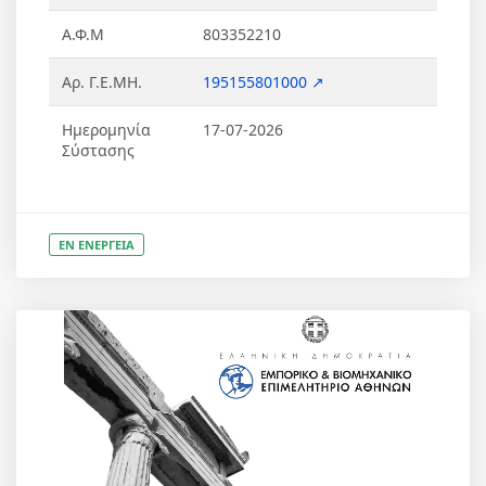
Α.Φ.Μ
803352210
Αρ. Γ.Ε.ΜΗ.
195155801000 ↗
Ημερομηνία
17-07-2026
Σύστασης
ΕΝ ΕΝΕΡΓΕΙΑ