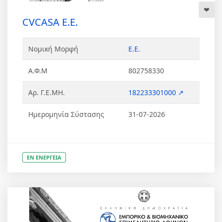
CVCASA Ε.Ε.
Νομική Μορφή
Ε.Ε.
Α.Φ.Μ
802758330
Αρ. Γ.Ε.ΜΗ.
182233301000 ↗
Ημερομηνία Σύστασης
31-07-2026
ΕΝ ΕΝΕΡΓΕΙΑ