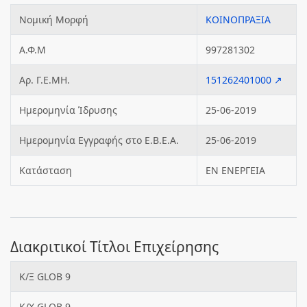
Νομική Μορφή
ΚΟΙΝΟΠΡΑΞΙΑ
Α.Φ.Μ
997281302
Αρ. Γ.Ε.ΜΗ.
151262401000 ↗
Ημερομηνία Ίδρυσης
25-06-2019
Ημερομηνία Εγγραφής στο Ε.Β.Ε.Α.
25-06-2019
Κατάσταση
ΕΝ ΕΝΕΡΓΕΙΑ
Διακριτικοί Τίτλοι Επιχείρησης
Κ/Ξ GLOB 9
K/X GLOB 9