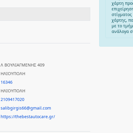
χάρτη προ
επιχείρησ
στίγματος 
χάρτης, π
με το τμή
ανάλογα στ
Λ ΒΟΥΛΙΑΓΜΕΝΗΣ 409
ΗΛΙΟΥΠΟΛΗ
16346
ΗΛΙΟΥΠΟΛΗ
2109417020
salibgirgis66@gmail.com
https://thebestautocare.gr/