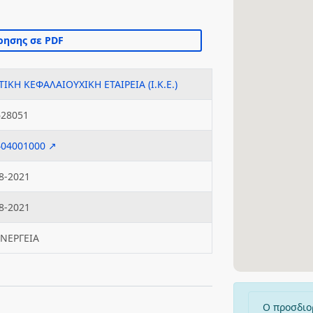
ΤΙΚΗ ΚΕΦΑΛΑΙΟΥΧΙΚΗ ΕΤΑΙΡΕΙΑ (Ι.Κ.Ε.)
628051
404001000 ↗
8-2021
8-2021
ΕΝΕΡΓΕΙΑ
Ο προσδιο