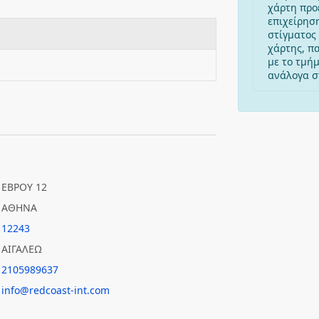
χάρτη προ
επιχείρησ
στίγματος 
χάρτης, π
με το τμή
ανάλογα στ
ΕΒΡΟΥ 12
ΑΘΗΝΑ
12243
ΑΙΓΑΛΕΩ
2105989637
info@redcoast-int.com