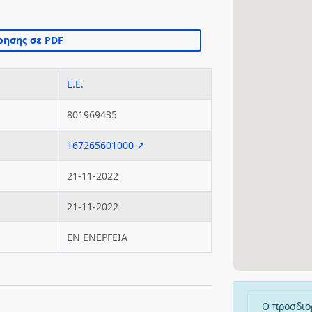
Ε.Ε.
801969435
167265601000 ↗
21-11-2022
21-11-2022
ΕΝ ΕΝΕΡΓΕΙΑ
Ο προσδιο