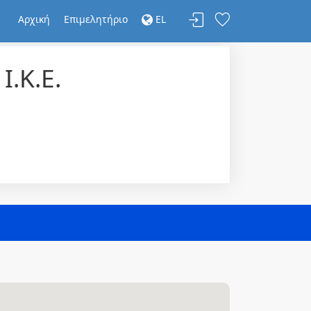
Αρχική
Επιμελητήριο
EL
.Κ.Ε.