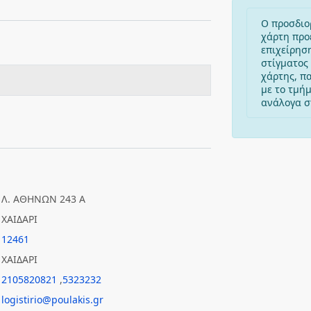
Ο προσδιο
χάρτη προ
επιχείρησ
στίγματος 
χάρτης, π
με το τμή
ανάλογα στ
Λ. ΑΘΗΝΩΝ 243 Α
ΧΑΙΔΑΡΙ
12461
ΧΑΙΔΑΡΙ
2105820821
,
5323232
logistirio@poulakis.gr