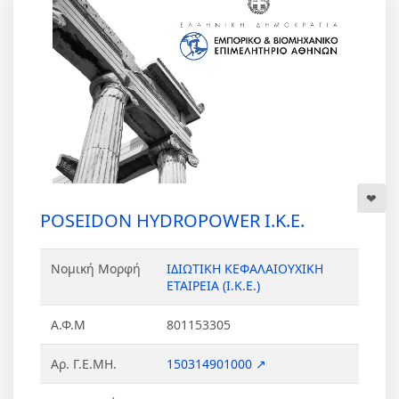
POSEIDON HYDROPOWER Ι.Κ.Ε.
Νομική Μορφή
ΙΔΙΩΤΙΚΗ ΚΕΦΑΛΑΙΟΥΧΙΚΗ
ΕΤΑΙΡΕΙΑ (Ι.Κ.Ε.)
Α.Φ.Μ
801153305
Αρ. Γ.Ε.ΜΗ.
150314901000 ↗