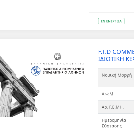
ΕΝ ΕΝΕΡΓΕΙΑ
F.T.D COM
ΙΔΙΩΤΙΚΗ ΚΕ
Νομική Μορφή
Α.Φ.Μ
Αρ. Γ.Ε.ΜΗ.
Ημερομηνία
Σύστασης