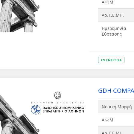
Α.Φ.Μ
Αρ. Γ.Ε.ΜΗ.
Ημερομηνία
Σύστασης
ΕΝ ΕΝΕΡΓΕΙΑ
GDH COMPAN
Νομική Μορφή
Α.Φ.Μ
Αρ. Γ.Ε.ΜΗ.