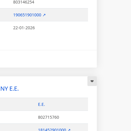
803146254
190651901000 ↗
22-01-2026
Y Ε.Ε.
Ε.Ε.
802715760
181452901000 ↗