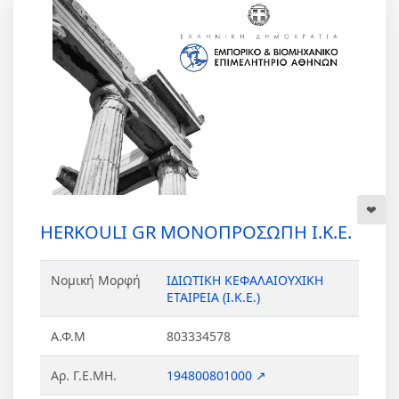
HERKOULI GR ΜΟΝΟΠΡΟΣΩΠΗ Ι.Κ.Ε.
Νομική Μορφή
ΙΔΙΩΤΙΚΗ ΚΕΦΑΛΑΙΟΥΧΙΚΗ
ΕΤΑΙΡΕΙΑ (Ι.Κ.Ε.)
Α.Φ.Μ
803334578
Αρ. Γ.Ε.ΜΗ.
194800801000 ↗