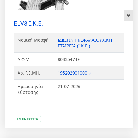
ELV8 Ι.Κ.Ε.
Νομική Μορφή
ΙΔΙΩΤΙΚΗ ΚΕΦΑΛΑΙΟΥΧΙΚΗ
ΕΤΑΙΡΕΙΑ (Ι.Κ.Ε.)
Α.Φ.Μ
803354749
Αρ. Γ.Ε.ΜΗ.
195202901000 ↗
Ημερομηνία
21-07-2026
Σύστασης
ΕΝ ΕΝΕΡΓΕΙΑ