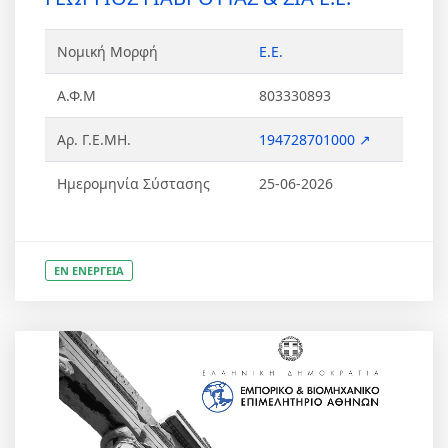
Νομική Μορφή
Ε.Ε.
Α.Φ.Μ
803330893
Αρ. Γ.Ε.ΜΗ.
194728701000 ↗
Ημερομηνία Σύστασης
25-06-2026
ΕΝ ΕΝΕΡΓΕΙΑ