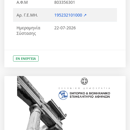
Α.Φ.Μ
803356301
Αρ. Γ.Ε.ΜΗ.
195232101000 ↗
Ημερομηνία
22-07-2026
Σύστασης
ΕΝ ΕΝΕΡΓΕΙΑ