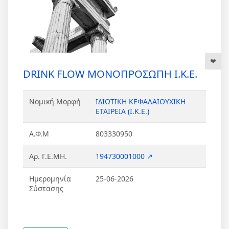
DRINK FLOW ΜΟΝΟΠΡΟΣΩΠΗ Ι.Κ.Ε.
Νομική Μορφή
ΙΔΙΩΤΙΚΗ ΚΕΦΑΛΑΙΟΥΧΙΚΗ
ΕΤΑΙΡΕΙΑ (Ι.Κ.Ε.)
Α.Φ.Μ
803330950
Αρ. Γ.Ε.ΜΗ.
194730001000 ↗
Ημερομηνία
25-06-2026
Σύστασης