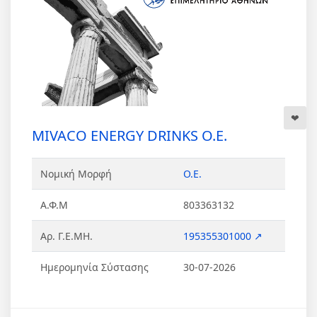
MIVACO ENERGY DRINKS Ο.Ε.
Νομική Μορφή
Ο.Ε.
Α.Φ.Μ
803363132
Αρ. Γ.Ε.ΜΗ.
195355301000 ↗
Ημερομηνία Σύστασης
30-07-2026