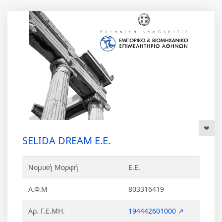
SELIDA DREAM Ε.Ε.
Νομική Μορφή
Ε.Ε.
Α.Φ.Μ
803316419
Αρ. Γ.Ε.ΜΗ.
194442601000 ↗