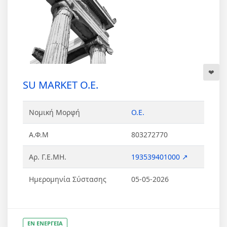
SU MARKET Ο.Ε.
Νομική Μορφή
Ο.Ε.
Α.Φ.Μ
803272770
Αρ. Γ.Ε.ΜΗ.
193539401000 ↗
Ημερομηνία Σύστασης
05-05-2026
ΕΝ ΕΝΕΡΓΕΙΑ