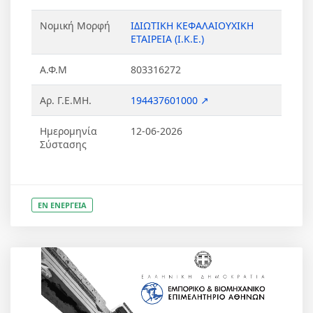
Νομική Μορφή
ΙΔΙΩΤΙΚΗ ΚΕΦΑΛΑΙΟΥΧΙΚΗ
ΕΤΑΙΡΕΙΑ (Ι.Κ.Ε.)
Α.Φ.Μ
803316272
Αρ. Γ.Ε.ΜΗ.
194437601000 ↗
Ημερομηνία
12-06-2026
Σύστασης
ΕΝ ΕΝΕΡΓΕΙΑ