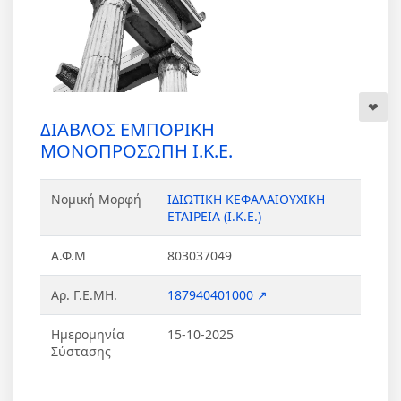
ΔΙΑΒΛΟΣ ΕΜΠΟΡΙΚΗ
ΜΟΝΟΠΡΟΣΩΠΗ Ι.Κ.Ε.
Νομική Μορφή
ΙΔΙΩΤΙΚΗ ΚΕΦΑΛΑΙΟΥΧΙΚΗ
ΕΤΑΙΡΕΙΑ (Ι.Κ.Ε.)
Α.Φ.Μ
803037049
Αρ. Γ.Ε.ΜΗ.
187940401000 ↗
Ημερομηνία
15-10-2025
Σύστασης