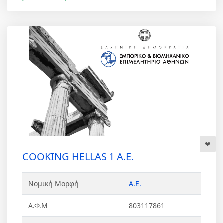
COOKING HELLAS 1 Α.Ε.
Νομική Μορφή
Α.Ε.
Α.Φ.Μ
803117861