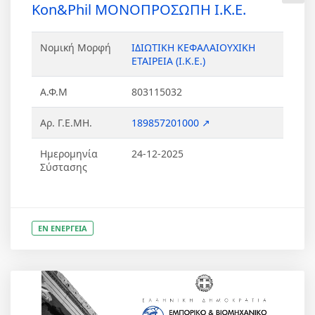
Kon&Phil ΜΟΝΟΠΡΟΣΩΠΗ Ι.Κ.Ε.
Νομική Μορφή
ΙΔΙΩΤΙΚΗ ΚΕΦΑΛΑΙΟΥΧΙΚΗ
ΕΤΑΙΡΕΙΑ (Ι.Κ.Ε.)
Α.Φ.Μ
803115032
Αρ. Γ.Ε.ΜΗ.
189857201000 ↗
Ημερομηνία
24-12-2025
Σύστασης
ΕΝ ΕΝΕΡΓΕΙΑ