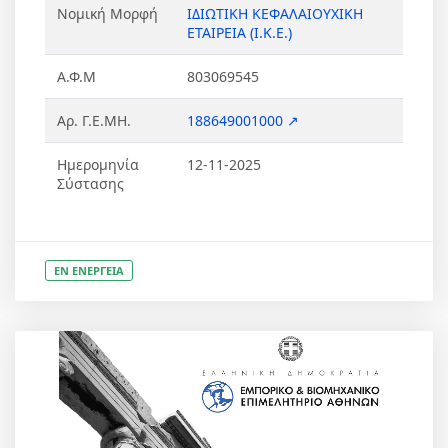
Νομική Μορφή
ΙΔΙΩΤΙΚΗ ΚΕΦΑΛΑΙΟΥΧΙΚΗ
ΕΤΑΙΡΕΙΑ (Ι.Κ.Ε.)
Α.Φ.Μ
803069545
Αρ. Γ.Ε.ΜΗ.
188649001000 ↗
Ημερομηνία
12-11-2025
Σύστασης
ΕΝ ΕΝΕΡΓΕΙΑ