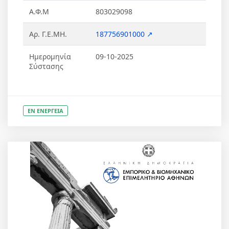
Α.Φ.Μ
803029098
Αρ. Γ.Ε.ΜΗ.
187756901000 ↗
Ημερομηνία
09-10-2025
Σύστασης
ΕΝ ΕΝΕΡΓΕΙΑ