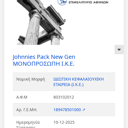
Johnnies Pack New Gen
ΜΟΝΟΠΡΟΣΩΠΗ Ι.Κ.Ε.
Νομική Μορφή
ΙΔΙΩΤΙΚΗ ΚΕΦΑΛΑΙΟΥΧΙΚΗ
ΕΤΑΙΡΕΙΑ (Ι.Κ.Ε.)
Α.Φ.Μ
803102012
Αρ. Γ.Ε.ΜΗ.
189478501000 ↗
Ημερομηνία
10-12-2025
Σύστασης