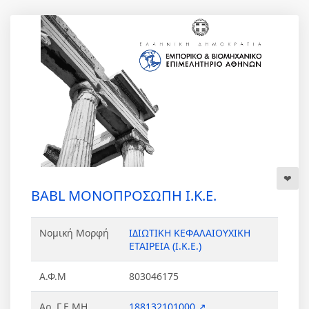
BABL ΜΟΝΟΠΡΟΣΩΠΗ Ι.Κ.Ε.
Νομική Μορφή
ΙΔΙΩΤΙΚΗ ΚΕΦΑΛΑΙΟΥΧΙΚΗ
ΕΤΑΙΡΕΙΑ (Ι.Κ.Ε.)
Α.Φ.Μ
803046175
Αρ. Γ.Ε.ΜΗ.
188132101000 ↗