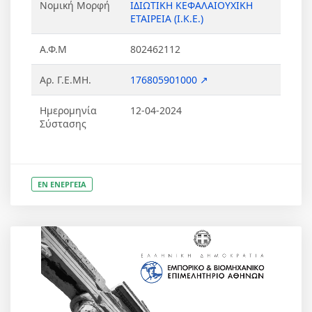
Νομική Μορφή
ΙΔΙΩΤΙΚΗ ΚΕΦΑΛΑΙΟΥΧΙΚΗ
ΕΤΑΙΡΕΙΑ (Ι.Κ.Ε.)
Α.Φ.Μ
802462112
Αρ. Γ.Ε.ΜΗ.
176805901000 ↗
Ημερομηνία
12-04-2024
Σύστασης
ΕΝ ΕΝΕΡΓΕΙΑ