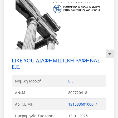
LIKE YOU ΔΙΑΦΗΜΙΣΤΙΚΗ ΡΑΦΗΝΑΣ
Ε.Ε.
Νομική Μορφή
Ε.Ε.
Α.Φ.Μ
802720418
Αρ. Γ.Ε.ΜΗ.
181533601000 ↗
Ημερομηνία Σύστασης
13-01-2025