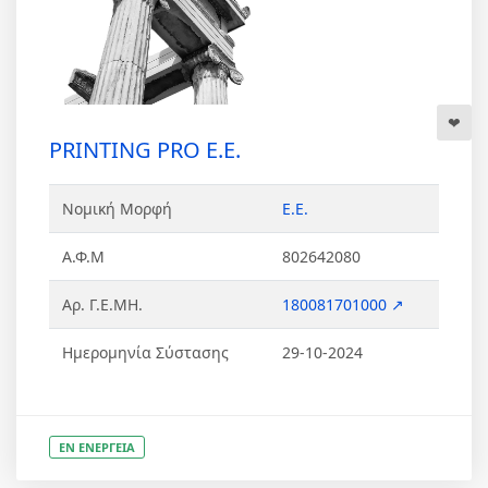
PRINTING PRO Ε.Ε.
Νομική Μορφή
Ε.Ε.
Α.Φ.Μ
802642080
Αρ. Γ.Ε.ΜΗ.
180081701000 ↗
Ημερομηνία Σύστασης
29-10-2024
ΕΝ ΕΝΕΡΓΕΙΑ