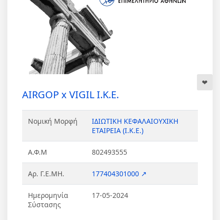
AIRGOP x VIGIL Ι.Κ.Ε.
Νομική Μορφή
ΙΔΙΩΤΙΚΗ ΚΕΦΑΛΑΙΟΥΧΙΚΗ
ΕΤΑΙΡΕΙΑ (Ι.Κ.Ε.)
Α.Φ.Μ
802493555
Αρ. Γ.Ε.ΜΗ.
177404301000 ↗
Ημερομηνία
17-05-2024
Σύστασης