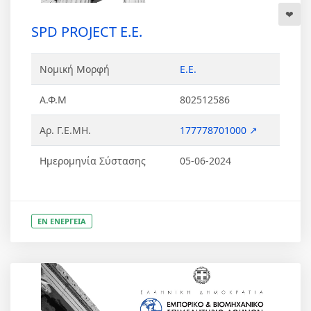
SPD PROJECT Ε.Ε.
Νομική Μορφή
Ε.Ε.
Α.Φ.Μ
802512586
Αρ. Γ.Ε.ΜΗ.
177778701000 ↗
Ημερομηνία Σύστασης
05-06-2024
ΕΝ ΕΝΕΡΓΕΙΑ