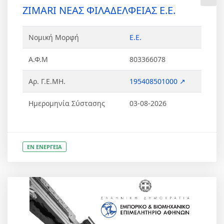
ZIMARI ΝΕΑΣ ΦΙΛΑΔΕΛΦΕΙΑΣ Ε.Ε.
Νομική Μορφή
Ε.Ε.
Α.Φ.Μ
803366078
Αρ. Γ.Ε.ΜΗ.
195408501000 ↗
Ημερομηνία Σύστασης
03-08-2026
ΕΝ ΕΝΕΡΓΕΙΑ