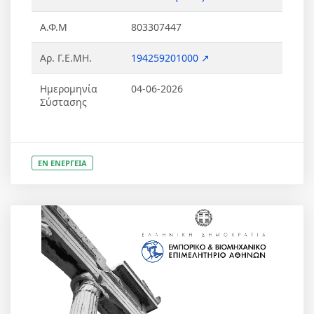
Α.Φ.Μ
803307447
Αρ. Γ.Ε.ΜΗ.
194259201000 ↗
Ημερομηνία
04-06-2026
Σύστασης
ΕΝ ΕΝΕΡΓΕΙΑ