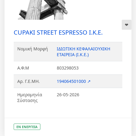
CUPAKI STREET ESPRESSO Ι.Κ.Ε.
Νομική Μορφή
ΙΔΙΩΤΙΚΗ ΚΕΦΑΛΑΙΟΥΧΙΚΗ
ΕΤΑΙΡΕΙΑ (Ι.Κ.Ε.)
Α.Φ.Μ
803298053
Αρ. Γ.Ε.ΜΗ.
194064501000 ↗
Ημερομηνία
26-05-2026
Σύστασης
ΕΝ ΕΝΕΡΓΕΙΑ