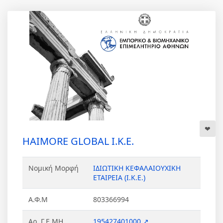
HAIMORE GLOBAL Ι.Κ.Ε.
Νομική Μορφή
ΙΔΙΩΤΙΚΗ ΚΕΦΑΛΑΙΟΥΧΙΚΗ
ΕΤΑΙΡΕΙΑ (Ι.Κ.Ε.)
Α.Φ.Μ
803366994
Αρ. Γ.Ε.ΜΗ.
195427401000 ↗