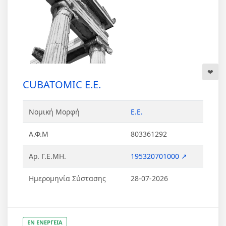
CUBATOMIC Ε.Ε.
Νομική Μορφή
Ε.Ε.
Α.Φ.Μ
803361292
Αρ. Γ.Ε.ΜΗ.
195320701000 ↗
Ημερομηνία Σύστασης
28-07-2026
ΕΝ ΕΝΕΡΓΕΙΑ