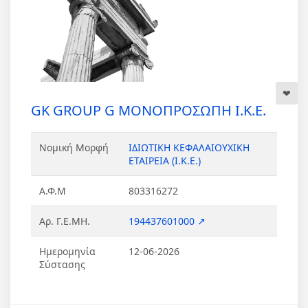
GK GROUP G ΜΟΝΟΠΡΟΣΩΠΗ Ι.Κ.Ε.
Νομική Μορφή
ΙΔΙΩΤΙΚΗ ΚΕΦΑΛΑΙΟΥΧΙΚΗ
ΕΤΑΙΡΕΙΑ (Ι.Κ.Ε.)
Α.Φ.Μ
803316272
Αρ. Γ.Ε.ΜΗ.
194437601000 ↗
Ημερομηνία
12-06-2026
Σύστασης