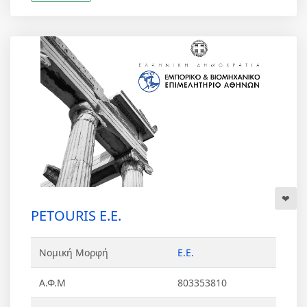
PETOURIS Ε.Ε.
Νομική Μορφή
Ε.Ε.
Α.Φ.Μ
803353810