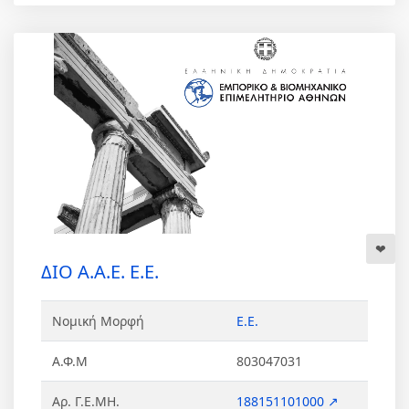
ΔΙΟ Α.Α.Ε. Ε.Ε.
Νομική Μορφή
Ε.Ε.
Α.Φ.Μ
803047031
Αρ. Γ.Ε.ΜΗ.
188151101000 ↗