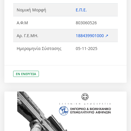
Νομική Μορφή
Ε.Π.Ε.
Α.Φ.Μ
803060526
Αρ. Γ.Ε.ΜΗ.
188439901000 ↗
Ημερομηνία Σύστασης
05-11-2025
ΕΝ ΕΝΕΡΓΕΙΑ