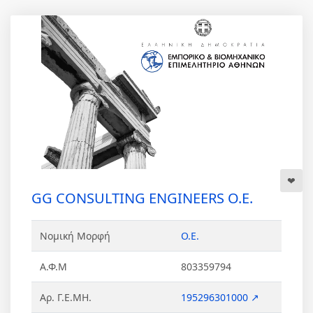
GG CONSULTING ENGINEERS Ο.Ε.
Νομική Μορφή
Ο.Ε.
Α.Φ.Μ
803359794
Αρ. Γ.Ε.ΜΗ.
195296301000 ↗