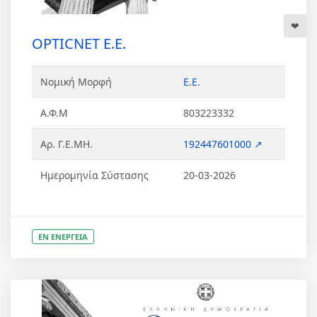
OPTICNET Ε.Ε.
Νομική Μορφή
Ε.Ε.
Α.Φ.Μ
803223332
Αρ. Γ.Ε.ΜΗ.
192447601000 ↗
Ημερομηνία Σύστασης
20-03-2026
ΕΝ ΕΝΕΡΓΕΙΑ