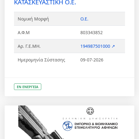
ΚΑΤΑΣΚΕΥΑΣΤΙΚΗ Ο.Ε.
Νομική Μορφή
Ο.Ε.
Α.Φ.Μ
803343852
Αρ. Γ.Ε.ΜΗ.
194987501000 ↗
Ημερομηνία Σύστασης
09-07-2026
ΕΝ ΕΝΕΡΓΕΙΑ