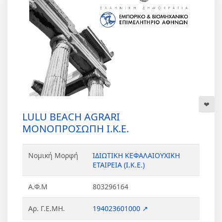
LULU BEACH AGRARI
ΜΟΝΟΠΡΟΣΩΠΗ Ι.Κ.Ε.
Νομική Μορφή
ΙΔΙΩΤΙΚΗ ΚΕΦΑΛΑΙΟΥΧΙΚΗ
ΕΤΑΙΡΕΙΑ (Ι.Κ.Ε.)
Α.Φ.Μ
803296164
Αρ. Γ.Ε.ΜΗ.
194023601000 ↗