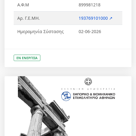
Α.Φ.Μ
899981218
Αρ. Γ.Ε.ΜΗ.
193769101000 ↗
Ημερομηνία Σύστασης
02-06-2026
ΕΝ ΕΝΕΡΓΕΙΑ