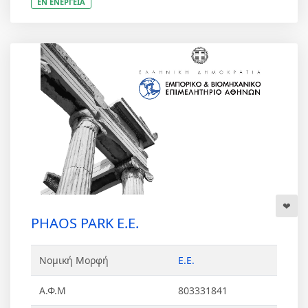
ΕΝ ΕΝΕΡΓΕΙΑ
PHAOS PARK Ε.Ε.
Νομική Μορφή
Ε.Ε.
Α.Φ.Μ
803331841