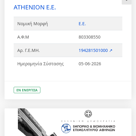
ATHENION Ε.Ε.
Νομική Μορφή
Ε.Ε.
Α.Φ.Μ
803308550
Αρ. Γ.Ε.ΜΗ.
194281501000 ↗
Ημερομηνία Σύστασης
05-06-2026
ΕΝ ΕΝΕΡΓΕΙΑ