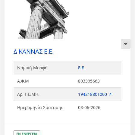
Δ ΚΑΝΝΑΣ Ε.Ε.
Νομική Μορφή
Ε.Ε.
Α.Φ.Μ
803305663
Αρ. Γ.Ε.ΜΗ.
194218801000 ↗
Ημερομηνία Σύστασης
03-06-2026
ΕΝ ΕΝΕΡΓΕΙΑ