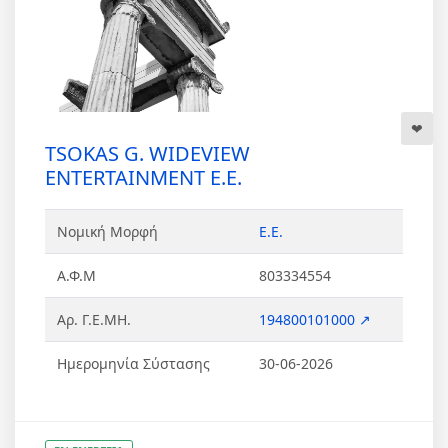
TSOKAS G. WIDEVIEW
ENTERTAINMENT Ε.Ε.
Νομική Μορφή
Ε.Ε.
Α.Φ.Μ
803334554
Αρ. Γ.Ε.ΜΗ.
194800101000 ↗
Ημερομηνία Σύστασης
30-06-2026