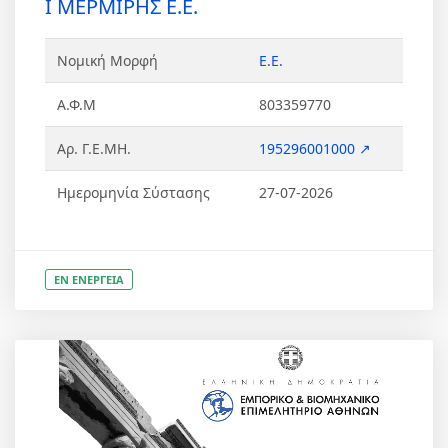
Ι ΜΕΡΜΙΡΗΣ Ε.Ε.
Νομική Μορφή
Ε.Ε.
Α.Φ.Μ
803359770
Αρ. Γ.Ε.ΜΗ.
195296001000 ↗
Ημερομηνία Σύστασης
27-07-2026
ΕΝ ΕΝΕΡΓΕΙΑ