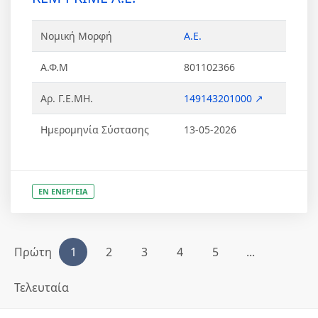
Νομική Μορφή
Α.Ε.
Α.Φ.Μ
801102366
Αρ. Γ.Ε.ΜΗ.
149143201000 ↗
Ημερομηνία Σύστασης
13-05-2026
ΕΝ ΕΝΕΡΓΕΙΑ
Πρώτη
1
2
3
4
5
...
Τελευταία