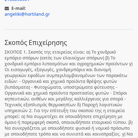
E-mail:
angeliki@hortiland.gr
Σκοπός Επιχείρησης
ΣΚΟΠΟΣ 1. Σκοπός της εταιρείας είναι: α) Το χονδρικό
εμπόριο σπόρων (εκτός των ελαιούχων σπόρων) β) Το
χονδρικό εμπόριο λιπασμάτων και αγροχημικών προϊόντων γ)
Οι εισαγωγές, εξαγωγές, χονδρεμπόριο και διανομή
γεωργικών εφοδίων συμπεριλαμβανομένων των παρακάτω
ειδών: - Οργανικά και χημικά προϊόντα θρέψης φυτών
(λιπάσματα) - Φυτοχώματα, υποστρώματα φύτευσης -
Οργανικά και χημικά προϊόντα προστασίας φυτών - Σπόροι
κηπευτικών, ανθέων και μεγάλης καλλιέργειας για σπορά -
Τεχνικός εξοπλισμός θερμοκηπίων δ) Παροχή λογιστικών
υπηρεσιών 2. Για την επίτευξη του σκοπού της η εταιρεία
μπορεί: α) Να συμμετέχει σε οποιαδήποτε επιχείρηση με
όμοιο ή παρεμφερή σκοπό, οποιουδήποτε εταιρικού τύπου. β)
Να συνεργάζεται με οποιοδήποτε φυσικό ή νομικό πρόσωπο
με οποιοδήποτε τρόπο και να συνιστά και κοινοπραξίες. γ) Να