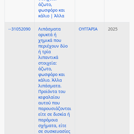
άζωτο,
φωσφόρο και
κάλιο | Άλλα
--31052090
Λιπάσματα
ΟΥΓΓΑΡΙΑ
2025
ορυκτά ή
χημικά που
περιέχουν δύο
ή τρία
λιπαντικά
στοιχεία:
άζωτο,
φωσφόρο και
κάλιο. Άλλα
λιπάσματα.
Προϊόντα του
κεφαλαίου
αυτού που
παρουσιάζονται
είτε σε δισκία ή
παρόμοια
σχήματα, είτε
σε συσκευασίες