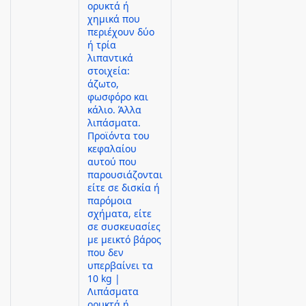
ορυκτά ή
χημικά που
περιέχουν δύο
ή τρία
λιπαντικά
στοιχεία:
άζωτο,
φωσφόρο και
κάλιο. Άλλα
λιπάσματα.
Προϊόντα του
κεφαλαίου
αυτού που
παρουσιάζονται
είτε σε δισκία ή
παρόμοια
σχήματα, είτε
σε συσκευασίες
με μεικτό βάρος
που δεν
υπερβαίνει τα
10 kg |
Λιπάσματα
ορυκτά ή