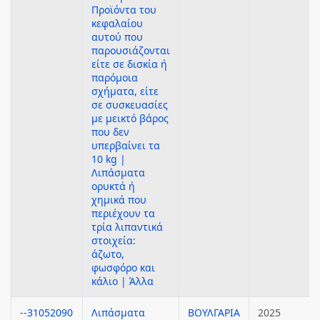
Προϊόντα του
κεφαλαίου
αυτού που
παρουσιάζονται
είτε σε δισκία ή
παρόμοια
σχήματα, είτε
σε συσκευασίες
με μεικτό βάρος
που δεν
υπερβαίνει τα
10 kg |
Λιπάσματα
ορυκτά ή
χημικά που
περιέχουν τα
τρία λιπαντικά
στοιχεία:
άζωτο,
φωσφόρο και
κάλιο | Άλλα
--31052090
Λιπάσματα
ΒΟΥΛΓΑΡΙΑ
2025