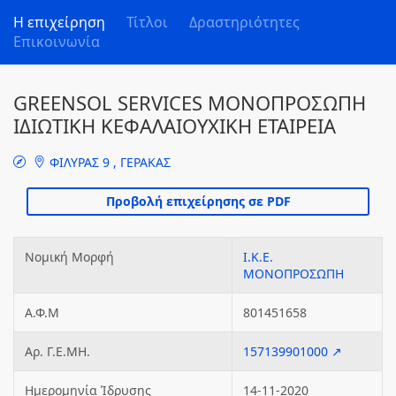
Η επιχείρηση
Τίτλοι
Δραστηριότητες
Επικοινωνία
GREENSOL SERVICES ΜΟΝΟΠΡΟΣΩΠΗ
ΙΔΙΩΤΙΚΗ ΚΕΦΑΛΑΙΟΥΧΙΚΗ ΕΤΑΙΡΕΙΑ
ΦΙΛΥΡΑΣ 9 , ΓΕΡΑΚΑΣ
Νομική Μορφή
Ι.Κ.Ε.
ΜΟΝΟΠΡΟΣΩΠΗ
Α.Φ.Μ
801451658
Αρ. Γ.Ε.ΜΗ.
157139901000 ↗
Ημερομηνία Ίδρυσης
14-11-2020