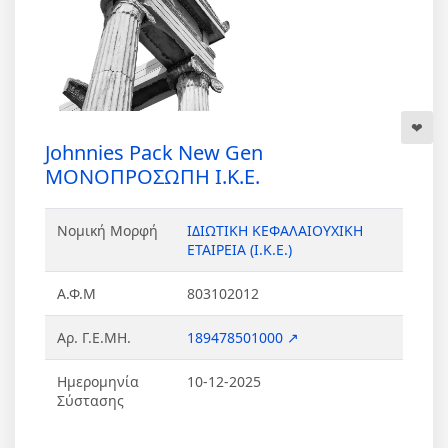
Johnnies Pack New Gen
ΜΟΝΟΠΡΟΣΩΠΗ Ι.Κ.Ε.
Νομική Μορφή
ΙΔΙΩΤΙΚΗ ΚΕΦΑΛΑΙΟΥΧΙΚΗ
ΕΤΑΙΡΕΙΑ (Ι.Κ.Ε.)
Α.Φ.Μ
803102012
Αρ. Γ.Ε.ΜΗ.
189478501000 ↗
Ημερομηνία
10-12-2025
Σύστασης