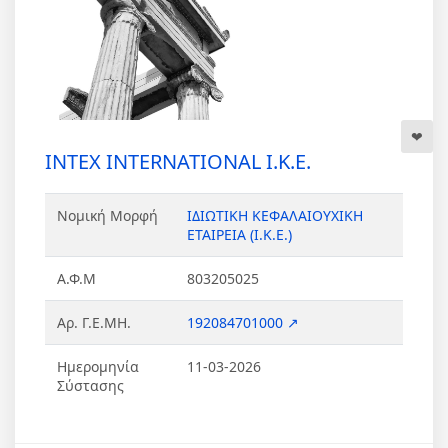
INTEX INTERNATIONAL Ι.Κ.Ε.
Νομική Μορφή
ΙΔΙΩΤΙΚΗ ΚΕΦΑΛΑΙΟΥΧΙΚΗ
ΕΤΑΙΡΕΙΑ (Ι.Κ.Ε.)
Α.Φ.Μ
803205025
Αρ. Γ.Ε.ΜΗ.
192084701000 ↗
Ημερομηνία
11-03-2026
Σύστασης