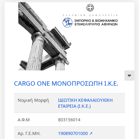
CARGO ONE ΜΟΝΟΠΡΟΣΩΠΗ Ι.Κ.Ε.
Νομική Μορφή
ΙΔΙΩΤΙΚΗ ΚΕΦΑΛΑΙΟΥΧΙΚΗ
ΕΤΑΙΡΕΙΑ (Ι.Κ.Ε.)
Α.Φ.Μ
803156014
Αρ. Γ.Ε.ΜΗ.
190890701000 ↗