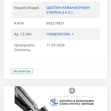
Νομική Μορφή
ΙΔΙΩΤΙΚΗ ΚΕΦΑΛΑΙΟΥΧΙΚΗ
ΕΤΑΙΡΕΙΑ (Ι.Κ.Ε.)
Α.Φ.Μ
803279837
Αρ. Γ.Ε.ΜΗ.
193685301000 ↗
Ημερομηνία
11-05-2026
Σύστασης
ΕΝ ΕΝΕΡΓΕΙΑ