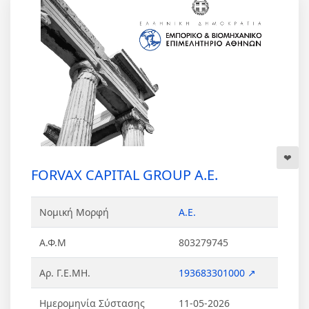
FORVAX CAPITAL GROUP Α.Ε.
Νομική Μορφή
Α.Ε.
Α.Φ.Μ
803279745
Αρ. Γ.Ε.ΜΗ.
193683301000 ↗
Ημερομηνία Σύστασης
11-05-2026