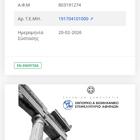
Α.Φ.Μ
803191274
Αρ. Γ.Ε.ΜΗ.
191704101000 ↗
Ημερομηνία
20-02-2026
Σύστασης
ΕΝ ΕΝΕΡΓΕΙΑ