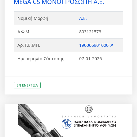
MEGA CS ΜΟΝΟΠΡΟΣΩΠΗ Α.Ε.
Νομική Μορφή
Α.Ε.
Α.Φ.Μ
803121573
Αρ. Γ.Ε.ΜΗ.
190066901000 ↗
Ημερομηνία Σύστασης
07-01-2026
ΕΝ ΕΝΕΡΓΕΙΑ