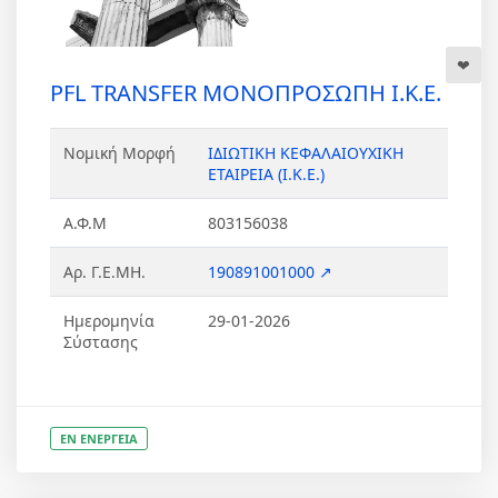
PFL TRANSFER ΜΟΝΟΠΡΟΣΩΠΗ Ι.Κ.Ε.
Νομική Μορφή
ΙΔΙΩΤΙΚΗ ΚΕΦΑΛΑΙΟΥΧΙΚΗ
ΕΤΑΙΡΕΙΑ (Ι.Κ.Ε.)
Α.Φ.Μ
803156038
Αρ. Γ.Ε.ΜΗ.
190891001000 ↗
Ημερομηνία
29-01-2026
Σύστασης
ΕΝ ΕΝΕΡΓΕΙΑ