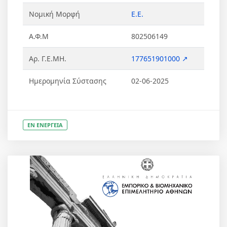
Νομική Μορφή
Ε.Ε.
Α.Φ.Μ
802506149
Αρ. Γ.Ε.ΜΗ.
177651901000 ↗
Ημερομηνία Σύστασης
02-06-2025
ΕΝ ΕΝΕΡΓΕΙΑ