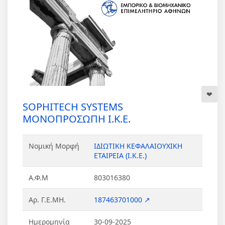
SOPHITECH SYSTEMS
ΜΟΝΟΠΡΟΣΩΠΗ Ι.Κ.Ε.
Νομική Μορφή
ΙΔΙΩΤΙΚΗ ΚΕΦΑΛΑΙΟΥΧΙΚΗ
ΕΤΑΙΡΕΙΑ (Ι.Κ.Ε.)
Α.Φ.Μ
803016380
Αρ. Γ.Ε.ΜΗ.
187463701000 ↗
Ημερομηνία
30-09-2025