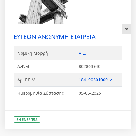
ΕΥΓΕΩΝ ΑΝΩΝΥΜΗ ΕΤΑΙΡΕΙΑ
Νομική Μορφή
Α.Ε.
Α.Φ.Μ
802863940
Αρ. Γ.Ε.ΜΗ.
184190301000 ↗
Ημερομηνία Σύστασης
05-05-2025
ΕΝ ΕΝΕΡΓΕΙΑ