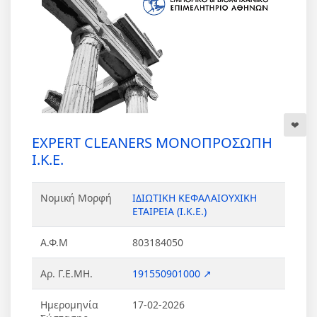
EXPERT CLEANERS ΜΟΝΟΠΡΟΣΩΠΗ
Ι.Κ.Ε.
Νομική Μορφή
ΙΔΙΩΤΙΚΗ ΚΕΦΑΛΑΙΟΥΧΙΚΗ
ΕΤΑΙΡΕΙΑ (Ι.Κ.Ε.)
Α.Φ.Μ
803184050
Αρ. Γ.Ε.ΜΗ.
191550901000 ↗
Ημερομηνία
17-02-2026