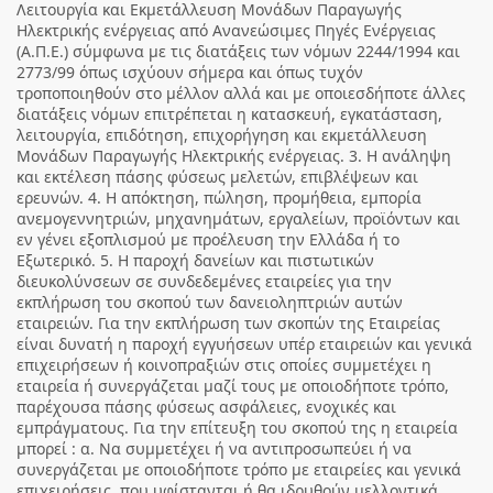
Λειτουργία και Εκμετάλλευση Μονάδων Παραγωγής
Ηλεκτρικής ενέργειας από Ανανεώσιμες Πηγές Ενέργειας
(Α.Π.Ε.) σύμφωνα με τις διατάξεις των νόμων 2244/1994 και
2773/99 όπως ισχύουν σήμερα και όπως τυχόν
τροποποιηθούν στο μέλλον αλλά και με οποιεσδήποτε άλλες
διατάξεις νόμων επιτρέπεται η κατασκευή, εγκατάσταση,
λειτουργία, επιδότηση, επιχορήγηση και εκμετάλλευση
Μονάδων Παραγωγής Ηλεκτρικής ενέργειας. 3. Η ανάληψη
και εκτέλεση πάσης φύσεως μελετών, επιβλέψεων και
ερευνών. 4. Η απόκτηση, πώληση, προμήθεια, εμπορία
ανεμογεννητριών, μηχανημάτων, εργαλείων, προϊόντων και
εν γένει εξοπλισμού με προέλευση την Ελλάδα ή το
Εξωτερικό. 5. Η παροχή δανείων και πιστωτικών
διευκολύνσεων σε συνδεδεμένες εταιρείες για την
εκπλήρωση του σκοπού των δανειοληπτριών αυτών
εταιρειών. Για την εκπλήρωση των σκοπών της Εταιρείας
είναι δυνατή η παροχή εγγυήσεων υπέρ εταιρειών και γενικά
επιχειρήσεων ή κοινοπραξιών στις οποίες συμμετέχει η
εταιρεία ή συνεργάζεται μαζί τους με οποιοδήποτε τρόπο,
παρέχουσα πάσης φύσεως ασφάλειες, ενοχικές και
εμπράγματους. Για την επίτευξη του σκοπού της η εταιρεία
μπορεί : α. Να συμμετέχει ή να αντιπροσωπεύει ή να
συνεργάζεται με οποιοδήποτε τρόπο με εταιρείες και γενικά
επιχειρήσεις, που υφίστανται ή θα ιδρυθούν μελλοντικά,