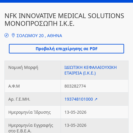
NFK INNOVATIVE MEDICAL SOLUTIONS
ΜΟΝΟΠΡΟΣΩΠΗ Ι.Κ.Ε.
ΣΟΛΩΜΟΥ 20 , ΑΘΗΝΑ
Νομική Μορφή
ΙΔΙΩΤΙΚΗ ΚΕΦΑΛΑΙΟΥΧΙΚΗ
ΕΤΑΙΡΕΙΑ (Ι.Κ.Ε.)
Α.Φ.Μ
803282774
Αρ. Γ.Ε.ΜΗ.
193748101000 ↗
Ημερομηνία Ίδρυσης
13-05-2026
Ημερομηνία Εγγραφής
13-05-2026
στο Ε.Β.Ε.Α.