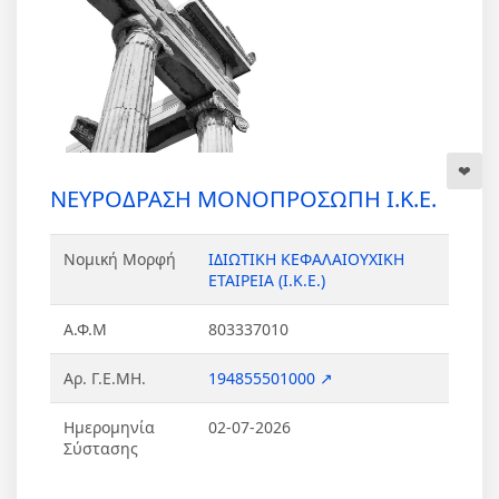
ΝΕΥΡΟΔΡΑΣΗ ΜΟΝΟΠΡΟΣΩΠΗ Ι.Κ.Ε.
Νομική Μορφή
ΙΔΙΩΤΙΚΗ ΚΕΦΑΛΑΙΟΥΧΙΚΗ
ΕΤΑΙΡΕΙΑ (Ι.Κ.Ε.)
Α.Φ.Μ
803337010
Αρ. Γ.Ε.ΜΗ.
194855501000 ↗
Ημερομηνία
02-07-2026
Σύστασης