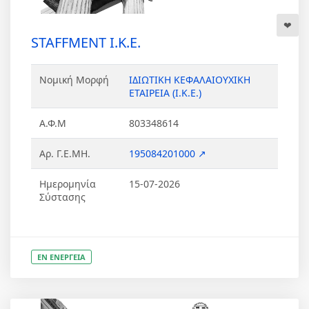
STAFFMENT Ι.Κ.Ε.
Νομική Μορφή
ΙΔΙΩΤΙΚΗ ΚΕΦΑΛΑΙΟΥΧΙΚΗ
ΕΤΑΙΡΕΙΑ (Ι.Κ.Ε.)
Α.Φ.Μ
803348614
Αρ. Γ.Ε.ΜΗ.
195084201000 ↗
Ημερομηνία
15-07-2026
Σύστασης
ΕΝ ΕΝΕΡΓΕΙΑ