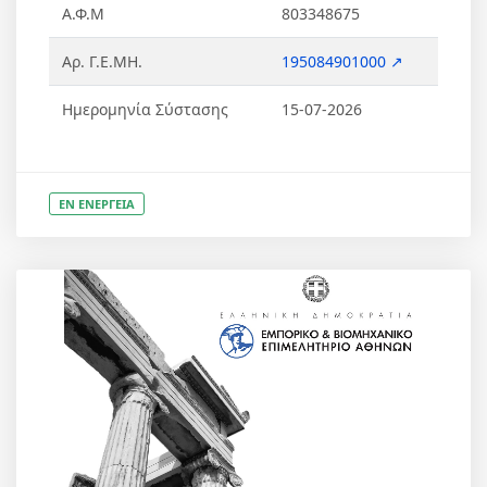
Α.Φ.Μ
803348675
Αρ. Γ.Ε.ΜΗ.
195084901000 ↗
Ημερομηνία Σύστασης
15-07-2026
ΕΝ ΕΝΕΡΓΕΙΑ