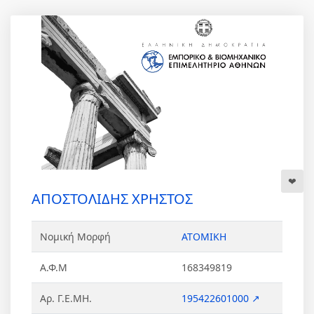
ΑΠΟΣΤΟΛΙΔΗΣ ΧΡΗΣΤΟΣ
Νομική Μορφή
ΑΤΟΜΙΚΗ
Α.Φ.Μ
168349819
Αρ. Γ.Ε.ΜΗ.
195422601000 ↗