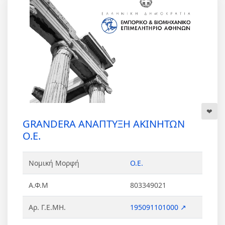
GRANDERA ΑΝΑΠΤΥΞΗ ΑΚΙΝΗΤΩΝ
Ο.Ε.
Νομική Μορφή
Ο.Ε.
Α.Φ.Μ
803349021
Αρ. Γ.Ε.ΜΗ.
195091101000 ↗