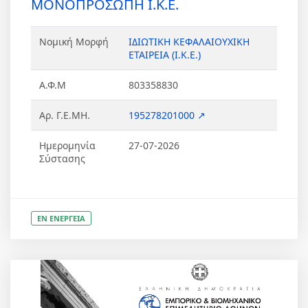
ΜΟΝΟΠΡΟΣΩΠΗ Ι.Κ.Ε.
Νομική Μορφή
ΙΔΙΩΤΙΚΗ ΚΕΦΑΛΑΙΟΥΧΙΚΗ
ΕΤΑΙΡΕΙΑ (Ι.Κ.Ε.)
Α.Φ.Μ
803358830
Αρ. Γ.Ε.ΜΗ.
195278201000 ↗
Ημερομηνία
27-07-2026
Σύστασης
ΕΝ ΕΝΕΡΓΕΙΑ