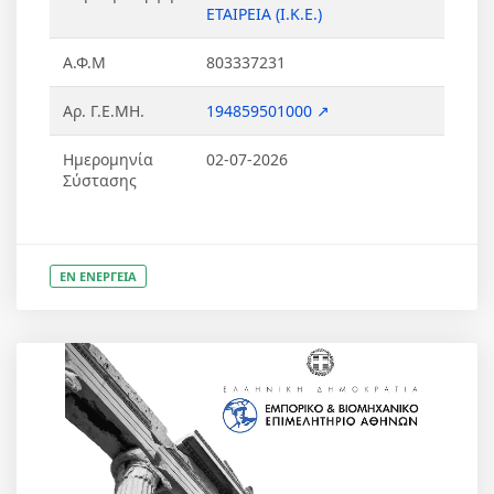
ΕΤΑΙΡΕΙΑ (Ι.Κ.Ε.)
Α.Φ.Μ
803337231
Αρ. Γ.Ε.ΜΗ.
194859501000 ↗
Ημερομηνία
02-07-2026
Σύστασης
ΕΝ ΕΝΕΡΓΕΙΑ