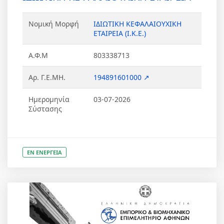
Νομική Μορφή
ΙΔΙΩΤΙΚΗ ΚΕΦΑΛΑΙΟΥΧΙΚΗ
ΕΤΑΙΡΕΙΑ (Ι.Κ.Ε.)
Α.Φ.Μ
803338713
Αρ. Γ.Ε.ΜΗ.
194891601000 ↗
Ημερομηνία
03-07-2026
Σύστασης
ΕΝ ΕΝΕΡΓΕΙΑ