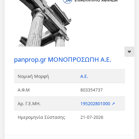
panprop.gr ΜΟΝΟΠΡΟΣΩΠΗ Α.Ε.
Νομική Μορφή
Α.Ε.
Α.Φ.Μ
803354737
Αρ. Γ.Ε.ΜΗ.
195202801000 ↗
Ημερομηνία Σύστασης
21-07-2026