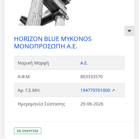
HORIZON BLUE MYKONOS
ΜΟΝΟΠΡΟΣΩΠΗ Α.Ε.
Νομική Μορφή
Α.Ε.
Α.Φ.Μ
803333570
Αρ. Γ.Ε.ΜΗ.
194779701000 ↗
Ημερομηνία Σύστασης
29-06-2026
ΕΝ ΕΝΕΡΓΕΙΑ