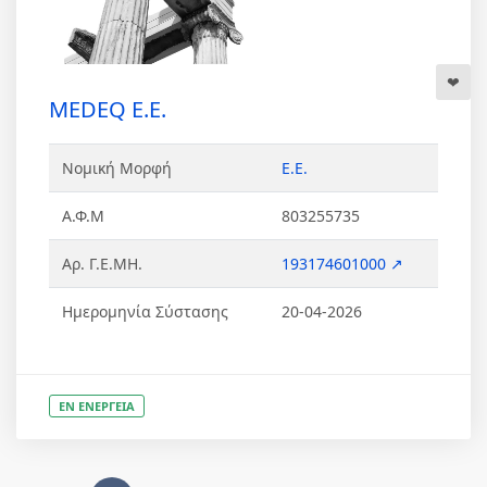
MEDEQ Ε.Ε.
Νομική Μορφή
Ε.Ε.
Α.Φ.Μ
803255735
Αρ. Γ.Ε.ΜΗ.
193174601000 ↗
Ημερομηνία Σύστασης
20-04-2026
ΕΝ ΕΝΕΡΓΕΙΑ