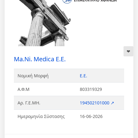
Ma.Ni. Medica Ε.Ε.
Νομική Μορφή
Ε.Ε.
Α.Φ.Μ
803319329
Αρ. Γ.Ε.ΜΗ.
194502101000 ↗
Ημερομηνία Σύστασης
16-06-2026