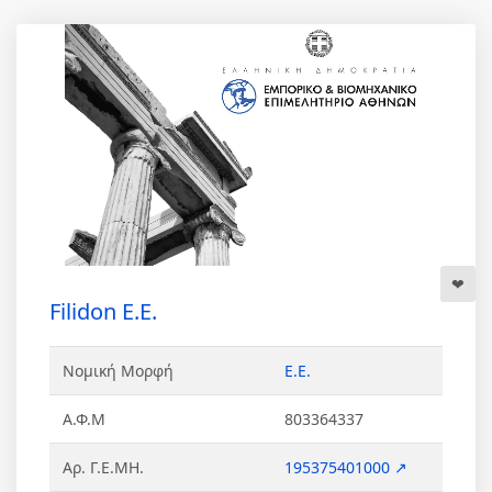
Filidon Ε.Ε.
Νομική Μορφή
Ε.Ε.
Α.Φ.Μ
803364337
Αρ. Γ.Ε.ΜΗ.
195375401000 ↗