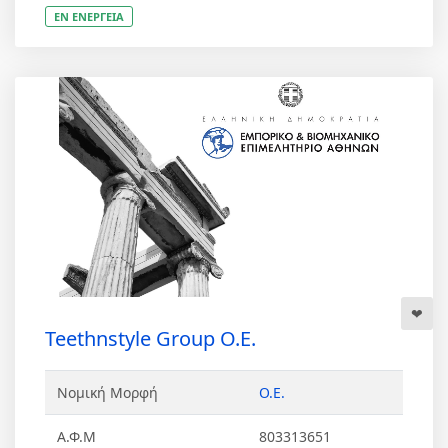
ΕΝ ΕΝΕΡΓΕΙΑ
Teethnstyle Group Ο.Ε.
Νομική Μορφή
Ο.Ε.
Α.Φ.Μ
803313651