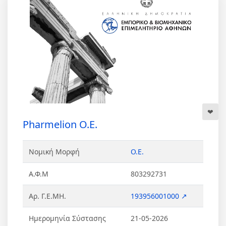
Pharmelion Ο.Ε.
Νομική Μορφή
Ο.Ε.
Α.Φ.Μ
803292731
Αρ. Γ.Ε.ΜΗ.
193956001000 ↗
Ημερομηνία Σύστασης
21-05-2026