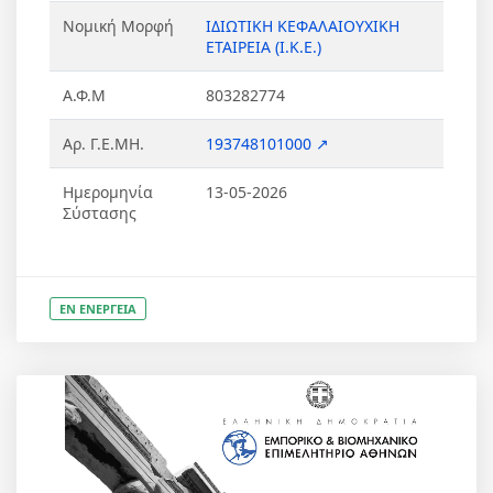
Νομική Μορφή
ΙΔΙΩΤΙΚΗ ΚΕΦΑΛΑΙΟΥΧΙΚΗ
ΕΤΑΙΡΕΙΑ (Ι.Κ.Ε.)
Α.Φ.Μ
803282774
Αρ. Γ.Ε.ΜΗ.
193748101000 ↗
Ημερομηνία
13-05-2026
Σύστασης
ΕΝ ΕΝΕΡΓΕΙΑ