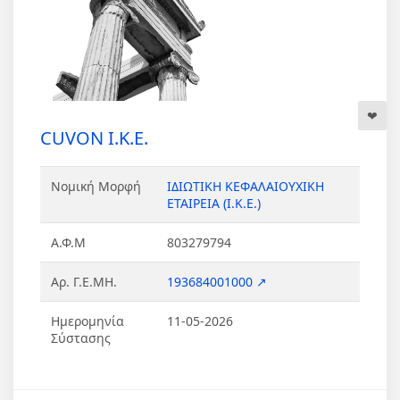
CUVON Ι.Κ.Ε.
Νομική Μορφή
ΙΔΙΩΤΙΚΗ ΚΕΦΑΛΑΙΟΥΧΙΚΗ
ΕΤΑΙΡΕΙΑ (Ι.Κ.Ε.)
Α.Φ.Μ
803279794
Αρ. Γ.Ε.ΜΗ.
193684001000 ↗
Ημερομηνία
11-05-2026
Σύστασης