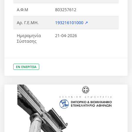
Α.Φ.Μ
803257612
Αρ. Γ.Ε.ΜΗ.
193216101000 ↗
Ημερομηνία
21-04-2026
Σύστασης
ΕΝ ΕΝΕΡΓΕΙΑ