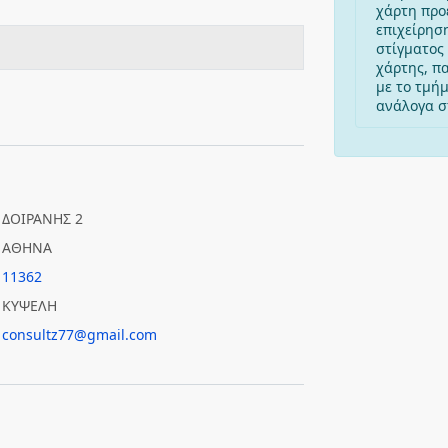
χάρτη προ
επιχείρησ
στίγματος 
χάρτης, π
με το τμή
ανάλογα στ
ΔΟΙΡΑΝΗΣ 2
ΑΘΗΝΑ
11362
ΚΥΨΕΛΗ
consultz77@gmail.com