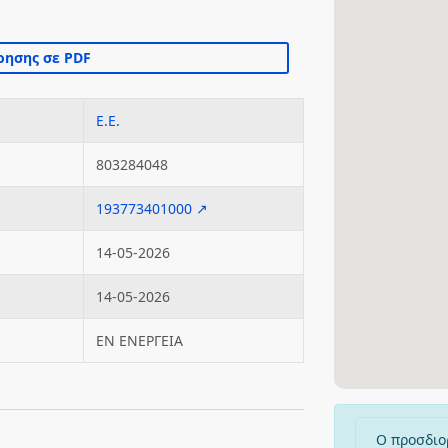
Ε.Ε.
803284048
193773401000 ↗
14-05-2026
14-05-2026
ΕΝ ΕΝΕΡΓΕΙΑ
Ο προσδιο