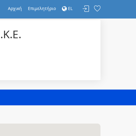
Αρχική
Επιμελητήριο
EL
Κ.Ε.