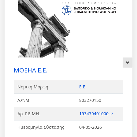
MOEHA Ε.Ε.
Νομική Μορφή
Ε.Ε.
Α.Φ.Μ
803270150
Αρ. Γ.Ε.ΜΗ.
193479401000 ↗
Ημερομηνία Σύστασης
04-05-2026