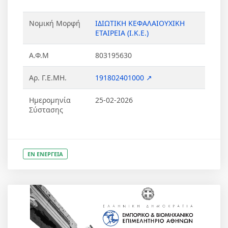
Νομική Μορφή
ΙΔΙΩΤΙΚΗ ΚΕΦΑΛΑΙΟΥΧΙΚΗ
ΕΤΑΙΡΕΙΑ (Ι.Κ.Ε.)
Α.Φ.Μ
803195630
Αρ. Γ.Ε.ΜΗ.
191802401000 ↗
Ημερομηνία
25-02-2026
Σύστασης
ΕΝ ΕΝΕΡΓΕΙΑ