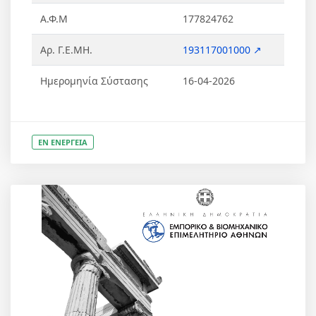
Α.Φ.Μ
177824762
Αρ. Γ.Ε.ΜΗ.
193117001000 ↗
Ημερομηνία Σύστασης
16-04-2026
ΕΝ ΕΝΕΡΓΕΙΑ