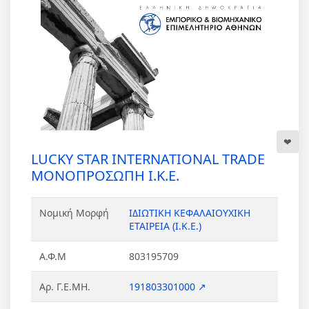
LUCKY STAR INTERNATIONAL TRADE
ΜΟΝΟΠΡΟΣΩΠΗ Ι.Κ.Ε.
Νομική Μορφή
ΙΔΙΩΤΙΚΗ ΚΕΦΑΛΑΙΟΥΧΙΚΗ
ΕΤΑΙΡΕΙΑ (Ι.Κ.Ε.)
Α.Φ.Μ
803195709
Αρ. Γ.Ε.ΜΗ.
191803301000 ↗