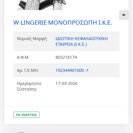
W LINGERIE ΜΟΝΟΠΡΟΣΩΠΗ Ι.Κ.Ε.
Νομική Μορφή
ΙΔΙΩΤΙΚΗ ΚΕΦΑΛΑΙΟΥΧΙΚΗ
ΕΤΑΙΡΕΙΑ (Ι.Κ.Ε.)
Α.Φ.Μ
803218174
Αρ. Γ.Ε.ΜΗ.
192344901000 ↗
Ημερομηνία
17-03-2026
Σύστασης
ΕΝ ΕΝΕΡΓΕΙΑ