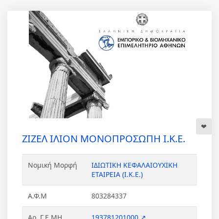
ΖΙΖΕΛ ΙΛΙΟΝ ΜΟΝΟΠΡΟΣΩΠΗ Ι.Κ.Ε.
Νομική Μορφή
ΙΔΙΩΤΙΚΗ ΚΕΦΑΛΑΙΟΥΧΙΚΗ
ΕΤΑΙΡΕΙΑ (Ι.Κ.Ε.)
Α.Φ.Μ
803284337
Αρ. Γ.Ε.ΜΗ.
193781201000 ↗