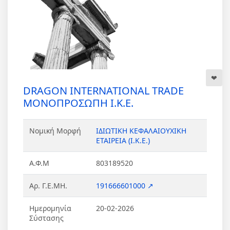
DRAGON INTERNATIONAL TRADE
ΜΟΝΟΠΡΟΣΩΠΗ Ι.Κ.Ε.
Νομική Μορφή
ΙΔΙΩΤΙΚΗ ΚΕΦΑΛΑΙΟΥΧΙΚΗ
ΕΤΑΙΡΕΙΑ (Ι.Κ.Ε.)
Α.Φ.Μ
803189520
Αρ. Γ.Ε.ΜΗ.
191666601000 ↗
Ημερομηνία
20-02-2026
Σύστασης