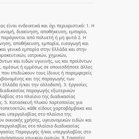
ας είναι ενδεικτικά και όχι περιοριστικά: 1. Η
διανομή, διακίνηση, αποθήκευση, εμπορία,
 παράγονται από πολυετή ή μη φυτά 2. Η
ίνηση, αποθήκευση, εμπορία, εισαγωγή και
αι γενικά εμπορία στην Ελλάδα και στην
μακευτικών, ιατρικών, χημικών,
όντων και ειδών υγιεινής, ως και προϊόντων
ή, αμέσως ή εμμέσως σε οποιεσδήποτε άλλες
ς, που επιδιώκουν τους ίδιους ή παρεμφερείς
αμβανομένης και της παραγωγής των
 Ελλάδα ή/και την αλλοδαπή. 3. Εργασίες
 διαδικασίας παραγωγής εξωτερικών
λαβίας στο πλαίσιο της διαδικασίας
 5. Κατασκευή Υλικού Χαρτοποϊίας για
ρτοπετσετών, κάθε είδους χαρτοβάμβακα και
και υπεργολαβίας στο πλαίσιο της
ών οικιακής χρήσης, υγειονομικών ειδών και
υπεργολαβίας στο πλαίσιο διαδικασίας
γασίες Παραγωγής ή/και υπεργολαβίας στο
ανόργανων χημικών ουσιών. 9. Εργασίες