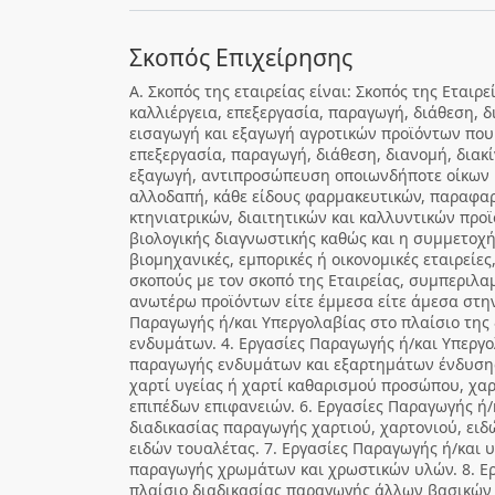
Σκοπός Επιχείρησης
Α. Σκοπός της εταιρείας είναι: Σκοπός της Εταιρεί
καλλιέργεια, επεξεργασία, παραγωγή, διάθεση, 
εισαγωγή και εξαγωγή αγροτικών προϊόντων που
επεξεργασία, παραγωγή, διάθεση, διανομή, διακ
εξαγωγή, αντιπροσώπευση οποιωνδήποτε οίκων κ
αλλοδαπή, κάθε είδους φαρμακευτικών, παραφαρ
κτηνιατρικών, διαιτητικών και καλλυντικών προϊ
βιολογικής διαγνωστικής καθώς και η συμμετοχ
βιομηχανικές, εμπορικές ή οικονομικές εταιρείε
σκοπούς με τον σκοπό της Εταιρείας, συμπεριλ
ανωτέρω προϊόντων είτε έμμεσα είτε άμεσα στην
Παραγωγής ή/και Υπεργολαβίας στο πλαίσιο της
ενδυμάτων. 4. Εργασίες Παραγωγής ή/και Υπεργο
παραγωγής ενδυμάτων και εξαρτημάτων ένδυσης.
χαρτί υγείας ή χαρτί καθαρισμού προσώπου, χα
επιπέδων επιφανειών. 6. Εργασίες Παραγωγής ή/
διαδικασίας παραγωγής χαρτιού, χαρτονιού, ειδ
ειδών τουαλέτας. 7. Εργασίες Παραγωγής ή/και 
παραγωγής χρωμάτων και χρωστικών υλών. 8. Ερ
πλαίσιο διαδικασίας παραγωγής άλλων βασικών 