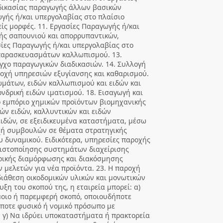
αδικασίας παραγωγής άλλων βασικών
γής ή/και υπεργολαβίας στο πλαίσιο
ίς μορφές. 11. Εργασίες Παραγωγής ή/και
ής σαπουνιού και απορρυπαντικών,
σίες Παραγωγής ή/και υπεργολαβίας στο
παρασκευασμάτων καλλωπισμού. 13.
γχο παραγωγικών διαδικασιών. 14. Συλλογή
ροχή υπηρεσιών εξυγίανσης και καθαρισμού.
ωμάτων, ειδών καλλωπισμού και ειδών και
νδρική ειδών ιματισμού. 18. Εισαγωγή και
ό εμπόριο χημικών προϊόντων βιομηχανικής
κών ειδών, καλλυντικών και ειδών
ιδών, σε εξειδικευμένα καταστήματα, μέσω
οχή συμβουλών σε θέματα στρατηγικής
υ δυναμικού. Ειδικότερα, υπηρεσίες παροχής
ιστοποίησης συστημάτων διαχείρισης
ερικής διαμόρφωσης και διακόσμησης
 μελετών για νέα προϊόντα. 23. Η παροχή
διάθεση οικοδομικών υλικών και μονωτικών
υξη του σκοπού της, η εταιρεία μπορεί: α)
μοιο ή παρεμφερή σκοπό, οποιουδήποτε
ήποτε φυσικό ή νομικό πρόσωπο με
. γ) Να ιδρύει υποκαταστήματα ή πρακτορεία