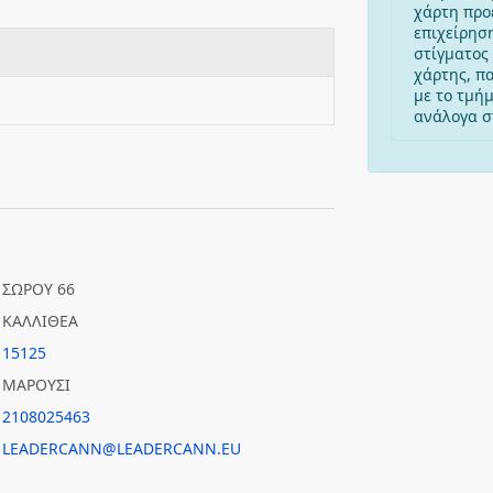
χάρτη προ
επιχείρησ
στίγματος 
χάρτης, π
με το τμή
ανάλογα στ
ΣΩΡΟΥ 66
ΚΑΛΛΙΘΕΑ
15125
ΜΑΡΟΥΣΙ
2108025463
LEADERCANN@LEADERCANN.EU