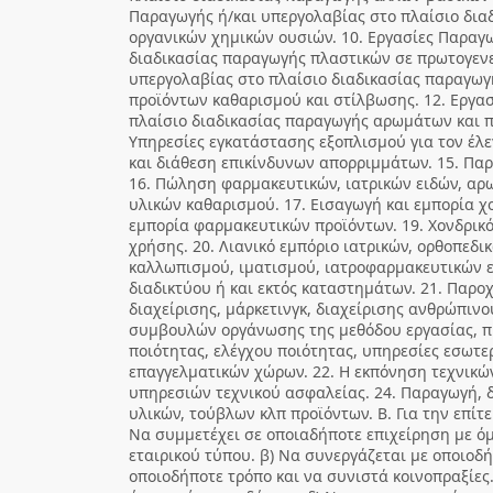
Παραγωγής ή/και υπεργολαβίας στο πλαίσιο δι
οργανικών χημικών ουσιών. 10. Εργασίες Παραγω
διαδικασίας παραγωγής πλαστικών σε πρωτογενε
υπεργολαβίας στο πλαίσιο διαδικασίας παραγωγ
προϊόντων καθαρισμού και στίλβωσης. 12. Εργα
πλαίσιο διαδικασίας παραγωγής αρωμάτων και 
Υπηρεσίες εγκατάστασης εξοπλισμού για τον έλε
και διάθεση επικίνδυνων απορριμμάτων. 15. Πα
16. Πώληση φαρμακευτικών, ιατρικών ειδών, αρ
υλικών καθαρισμού. 17. Εισαγωγή και εμπορία χο
εμπορία φαρμακευτικών προϊόντων. 19. Χονδρικ
χρήσης. 20. Λιανικό εμπόριο ιατρικών, ορθοπεδι
καλλωπισμού, ιματισμού, ιατροφαρμακευτικών ε
διαδικτύου ή και εκτός καταστημάτων. 21. Παρ
διαχείρισης, μάρκετινγκ, διαχείρισης ανθρώπινο
συμβουλών οργάνωσης της μεθόδου εργασίας, π
ποιότητας, ελέγχου ποιότητας, υπηρεσίες εσωτ
επαγγελματικών χώρων. 22. Η εκπόνηση τεχνικών
υπηρεσιών τεχνικού ασφαλείας. 24. Παραγωγή, 
υλικών, τούβλων κλπ προϊόντων. Β. Για την επίτε
Να συμμετέχει σε οποιαδήποτε επιχείρηση με ό
εταιρικού τύπου. β) Να συνεργάζεται με οποιοδ
οποιοδήποτε τρόπο και να συνιστά κοινοπραξίες