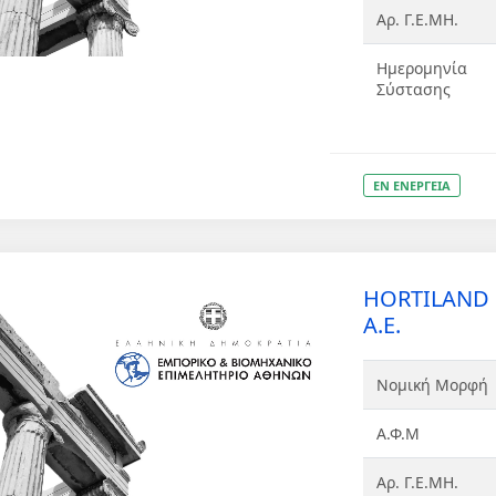
Αρ. Γ.Ε.ΜΗ.
Ημερομηνία
Σύστασης
ΕΝ ΕΝΕΡΓΕΙΑ
HORTILAND
Α.Ε.
Νομική Μορφή
Α.Φ.Μ
Αρ. Γ.Ε.ΜΗ.