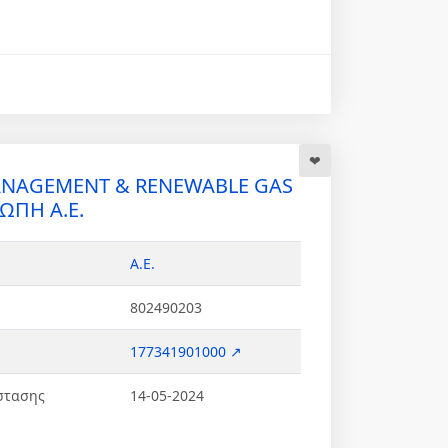
ANAGEMENT & RENEWABLE GAS
ΠΗ Α.Ε.
Α.Ε.
802490203
177341901000 ↗
στασης
14-05-2024