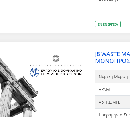
ΕΝ ΕΝΕΡΓΕΙΑ
J8 WASTE M
ΜΟΝΟΠΡΟΣΩ
Νομική Μορφή
Α.Φ.Μ
Αρ. Γ.Ε.ΜΗ.
Ημερομηνία Σύ