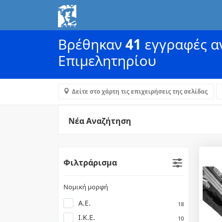
Βρέθηκαν
41
εγγραφές αν
Επιμελητηρίου
Δείτε στο χάρτη τις επιχειρήσεις της σελίδας
Νέα Αναζήτηση
Φιλτράρισμα
Νομική μορφή
Α.Ε.
18
Ι.Κ.Ε.
10