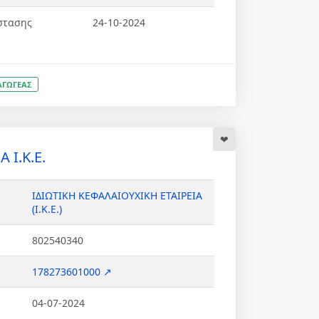
στασης
24-10-2024
ΑΓΩΓΕΑΣ
Ι.Κ.Ε.
ΙΔΙΩΤΙΚΗ ΚΕΦΑΛΑΙΟΥΧΙΚΗ ΕΤΑΙΡΕΙΑ
(Ι.Κ.Ε.)
802540340
178273601000 ↗
04-07-2024