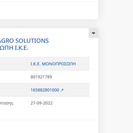
AGRO SOLUTIONS
Η Ι.Κ.Ε.
Ι.Κ.Ε. ΜΟΝΟΠΡΟΣΩΠΗ
801921789
165882801000 ↗
στασης
27-09-2022