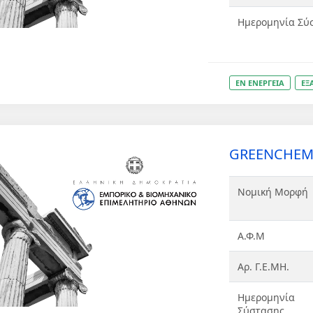
Ημερομηνία Σύ
ΕΝ ΕΝΕΡΓΕΙΑ
ΕΞ
GREENCHEMA 
Νομική Μορφή
Α.Φ.Μ
Αρ. Γ.Ε.ΜΗ.
Ημερομηνία
Σύστασης