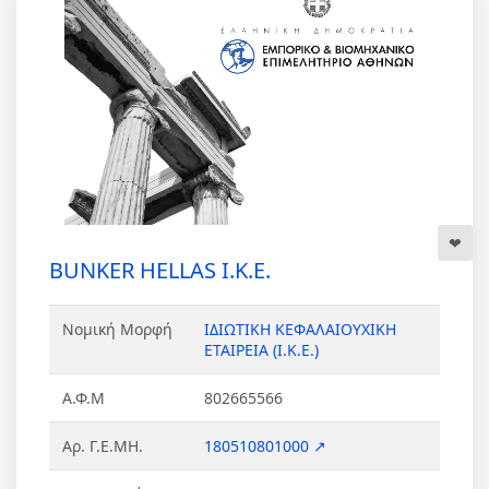
BUNKER HELLAS Ι.Κ.Ε.
Νομική Μορφή
ΙΔΙΩΤΙΚΗ ΚΕΦΑΛΑΙΟΥΧΙΚΗ
ΕΤΑΙΡΕΙΑ (Ι.Κ.Ε.)
Α.Φ.Μ
802665566
Αρ. Γ.Ε.ΜΗ.
180510801000 ↗