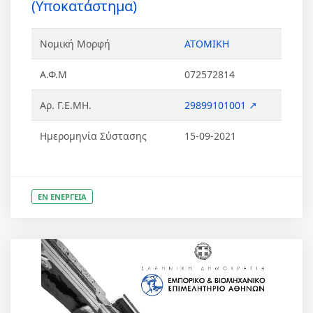
(Υποκατάστημα)
Νομική Μορφή
ΑΤΟΜΙΚΗ
Α.Φ.Μ
072572814
Αρ. Γ.Ε.ΜΗ.
29899101001 ↗
Ημερομηνία Σύστασης
15-09-2021
ΕΝ ΕΝΕΡΓΕΙΑ