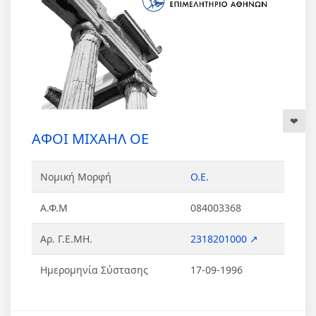
ΑΦΟΙ ΜΙΧΑΗΛ ΟΕ
Νομική Μορφή
Ο.Ε.
Α.Φ.Μ
084003368
Αρ. Γ.Ε.ΜΗ.
2318201000 ↗
Ημερομηνία Σύστασης
17-09-1996