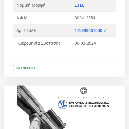
Νομική Μορφή
Ε.Π.Ε.
Α.Φ.Μ
802412354
Αρ. Γ.Ε.ΜΗ.
175898601000 ↗
Ημερομηνία Σύστασης
06-03-2024
ΕΝ ΕΝΕΡΓΕΙΑ