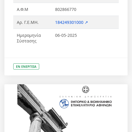
Α.Φ.Μ
802866770
Αρ. Γ.Ε.ΜΗ.
184249301000 ↗
Ημερομηνία
06-05-2025
Σύστασης
ΕΝ ΕΝΕΡΓΕΙΑ