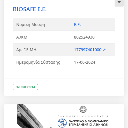
BIOSAFE Ε.Ε.
Νομική Μορφή
Ε.Ε.
Α.Φ.Μ
802524930
Αρ. Γ.Ε.ΜΗ.
177997401000 ↗
Ημερομηνία Σύστασης
17-06-2024
ΕΝ ΕΝΕΡΓΕΙΑ