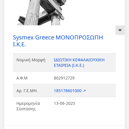
Sysmex Greece ΜΟΝΟΠΡΟΣΩΠΗ
Ι.Κ.Ε.
Νομική Μορφή
ΙΔΙΩΤΙΚΗ ΚΕΦΑΛΑΙΟΥΧΙΚΗ
ΕΤΑΙΡΕΙΑ (Ι.Κ.Ε.)
Α.Φ.Μ
802912729
Αρ. Γ.Ε.ΜΗ.
185178601000 ↗
Ημερομηνία
13-06-2025
Σύστασης