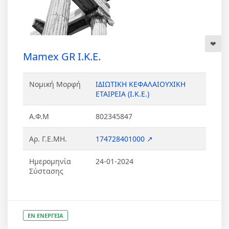
Mamex GR Ι.Κ.Ε.
Νομική Μορφή
ΙΔΙΩΤΙΚΗ ΚΕΦΑΛΑΙΟΥΧΙΚΗ
ΕΤΑΙΡΕΙΑ (Ι.Κ.Ε.)
Α.Φ.Μ
802345847
Αρ. Γ.Ε.ΜΗ.
174728401000 ↗
Ημερομηνία
24-01-2024
Σύστασης
ΕΝ ΕΝΕΡΓΕΙΑ