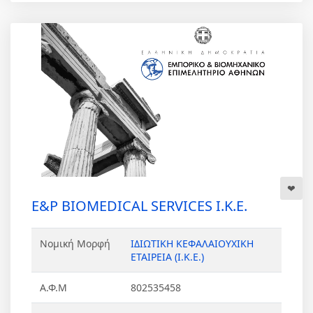
E&P BIOMEDICAL SERVICES Ι.Κ.Ε.
Νομική Μορφή
ΙΔΙΩΤΙΚΗ ΚΕΦΑΛΑΙΟΥΧΙΚΗ
ΕΤΑΙΡΕΙΑ (Ι.Κ.Ε.)
Α.Φ.Μ
802535458