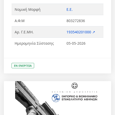
Νομική Μορφή
Ε.Ε.
Α.Φ.Μ
803272836
Αρ. Γ.Ε.ΜΗ.
193540201000 ↗
Ημερομηνία Σύστασης
05-05-2026
ΕΝ ΕΝΕΡΓΕΙΑ