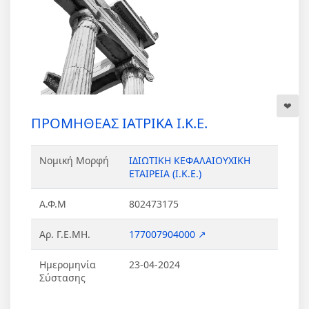
ΠΡΟΜΗΘΕΑΣ ΙΑΤΡΙΚΑ Ι.Κ.Ε.
Νομική Μορφή
ΙΔΙΩΤΙΚΗ ΚΕΦΑΛΑΙΟΥΧΙΚΗ
ΕΤΑΙΡΕΙΑ (Ι.Κ.Ε.)
Α.Φ.Μ
802473175
Αρ. Γ.Ε.ΜΗ.
177007904000 ↗
Ημερομηνία
23-04-2024
Σύστασης