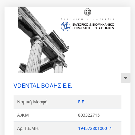
VDENTAL ΒΟΛΗΣ Ε.Ε.
Νομική Μορφή
Ε.Ε.
Α.Φ.Μ
803322715
Αρ. Γ.Ε.ΜΗ.
194572801000 ↗