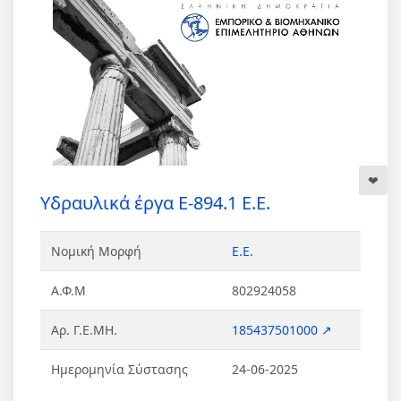
Yδραυλικά έργα Ε-894.1 Ε.Ε.
Νομική Μορφή
Ε.Ε.
Α.Φ.Μ
802924058
Αρ. Γ.Ε.ΜΗ.
185437501000 ↗
Ημερομηνία Σύστασης
24-06-2025