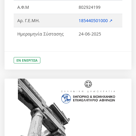
Α.Φ.Μ
802924199
Αρ. Γ.Ε.ΜΗ.
185440501000 ↗
Ημερομηνία Σύστασης
24-06-2025
ΕΝ ΕΝΕΡΓΕΙΑ