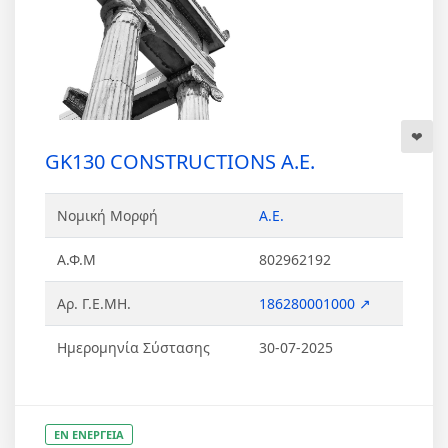
GK130 CONSTRUCTIONS Α.Ε.
Νομική Μορφή
Α.Ε.
Α.Φ.Μ
802962192
Αρ. Γ.Ε.ΜΗ.
186280001000 ↗
Ημερομηνία Σύστασης
30-07-2025
ΕΝ ΕΝΕΡΓΕΙΑ