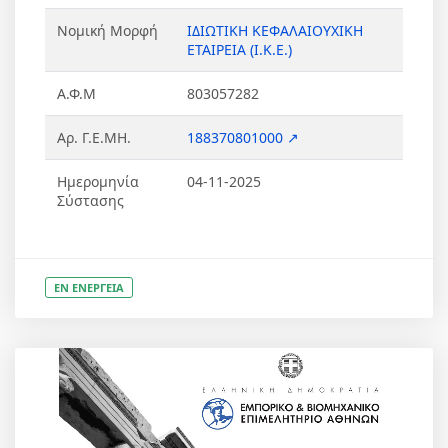
Νομική Μορφή
ΙΔΙΩΤΙΚΗ ΚΕΦΑΛΑΙΟΥΧΙΚΗ
ΕΤΑΙΡΕΙΑ (Ι.Κ.Ε.)
Α.Φ.Μ
803057282
Αρ. Γ.Ε.ΜΗ.
188370801000 ↗
Ημερομηνία
04-11-2025
Σύστασης
ΕΝ ΕΝΕΡΓΕΙΑ