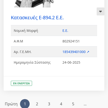
Κατασκευές Ε-894.2 Ε.Ε.
Νομική Μορφή
Ε.Ε.
Α.Φ.Μ
802924151
Αρ. Γ.Ε.ΜΗ.
185439401000 ↗
Ημερομηνία Σύστασης
24-06-2025
ΕΝ ΕΝΕΡΓΕΙΑ
Πρώτη
1
2
3
4
5
...