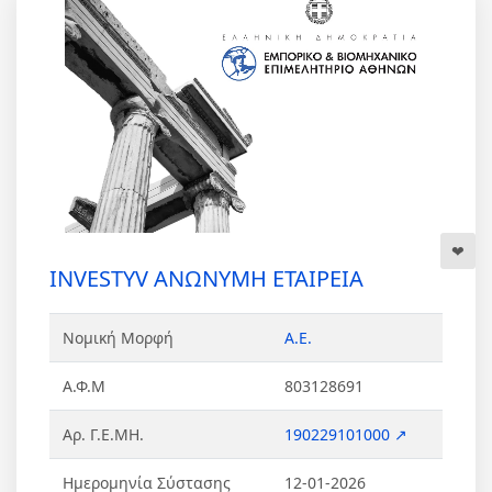
INVESTYV ΑΝΩΝΥΜΗ ΕΤΑΙΡΕΙΑ
Νομική Μορφή
Α.Ε.
Α.Φ.Μ
803128691
Αρ. Γ.Ε.ΜΗ.
190229101000 ↗
Ημερομηνία Σύστασης
12-01-2026