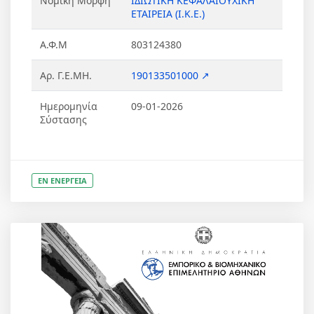
Νομική Μορφή
ΙΔΙΩΤΙΚΗ ΚΕΦΑΛΑΙΟΥΧΙΚΗ
ΕΤΑΙΡΕΙΑ (Ι.Κ.Ε.)
Α.Φ.Μ
803124380
Αρ. Γ.Ε.ΜΗ.
190133501000 ↗
Ημερομηνία
09-01-2026
Σύστασης
ΕΝ ΕΝΕΡΓΕΙΑ