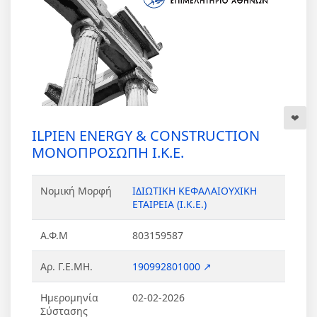
ILPIEN ENERGY & CONSTRUCTION
ΜΟΝΟΠΡΟΣΩΠΗ Ι.Κ.Ε.
Νομική Μορφή
ΙΔΙΩΤΙΚΗ ΚΕΦΑΛΑΙΟΥΧΙΚΗ
ΕΤΑΙΡΕΙΑ (Ι.Κ.Ε.)
Α.Φ.Μ
803159587
Αρ. Γ.Ε.ΜΗ.
190992801000 ↗
Ημερομηνία
02-02-2026
Σύστασης