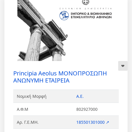
Principia Aeolus ΜΟΝΟΠΡΟΣΩΠΗ
ΑΝΩΝΥΜΗ ΕΤΑΙΡΕΙΑ
Νομική Μορφή
Α.Ε.
Α.Φ.Μ
802927000
Αρ. Γ.Ε.ΜΗ.
185501301000 ↗