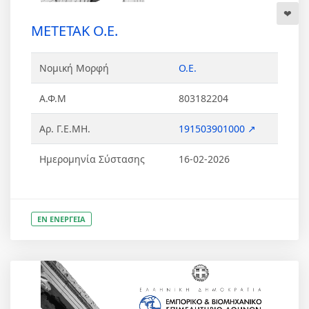
ΜΕΤΕΤΑΚ Ο.Ε.
Νομική Μορφή
Ο.Ε.
Α.Φ.Μ
803182204
Αρ. Γ.Ε.ΜΗ.
191503901000 ↗
Ημερομηνία Σύστασης
16-02-2026
ΕΝ ΕΝΕΡΓΕΙΑ