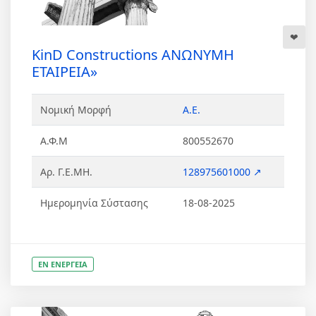
KinD Constructions ΑΝΩΝΥΜΗ
ΕΤΑΙΡΕΙΑ»
Νομική Μορφή
Α.Ε.
Α.Φ.Μ
800552670
Αρ. Γ.Ε.ΜΗ.
128975601000 ↗
Ημερομηνία Σύστασης
18-08-2025
ΕΝ ΕΝΕΡΓΕΙΑ