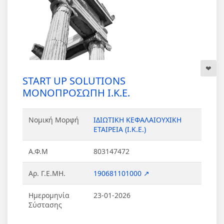
START UP SOLUTIONS
ΜΟΝΟΠΡΟΣΩΠΗ Ι.Κ.Ε.
Νομική Μορφή
ΙΔΙΩΤΙΚΗ ΚΕΦΑΛΑΙΟΥΧΙΚΗ
ΕΤΑΙΡΕΙΑ (Ι.Κ.Ε.)
Α.Φ.Μ
803147472
Αρ. Γ.Ε.ΜΗ.
190681101000 ↗
Ημερομηνία
23-01-2026
Σύστασης