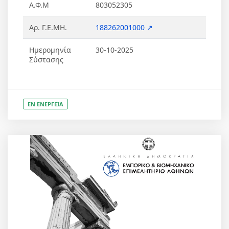
Α.Φ.Μ
803052305
Αρ. Γ.Ε.ΜΗ.
188262001000 ↗
Ημερομηνία
30-10-2025
Σύστασης
ΕΝ ΕΝΕΡΓΕΙΑ