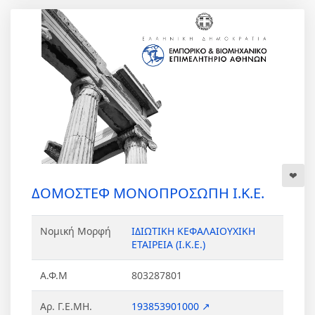
ΔΟΜΟΣΤΕΦ ΜΟΝΟΠΡΟΣΩΠΗ Ι.Κ.Ε.
Νομική Μορφή
ΙΔΙΩΤΙΚΗ ΚΕΦΑΛΑΙΟΥΧΙΚΗ
ΕΤΑΙΡΕΙΑ (Ι.Κ.Ε.)
Α.Φ.Μ
803287801
Αρ. Γ.Ε.ΜΗ.
193853901000 ↗