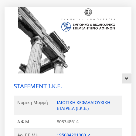
STAFFMENT Ι.Κ.Ε.
Νομική Μορφή
ΙΔΙΩΤΙΚΗ ΚΕΦΑΛΑΙΟΥΧΙΚΗ
ΕΤΑΙΡΕΙΑ (Ι.Κ.Ε.)
Α.Φ.Μ
803348614
Αρ. Γ.Ε.ΜΗ.
195084201000 ↗