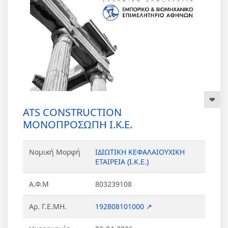
ATS CONSTRUCTION
ΜΟΝΟΠΡΟΣΩΠΗ Ι.Κ.Ε.
Νομική Μορφή
ΙΔΙΩΤΙΚΗ ΚΕΦΑΛΑΙΟΥΧΙΚΗ
ΕΤΑΙΡΕΙΑ (Ι.Κ.Ε.)
Α.Φ.Μ
803239108
Αρ. Γ.Ε.ΜΗ.
192808101000 ↗