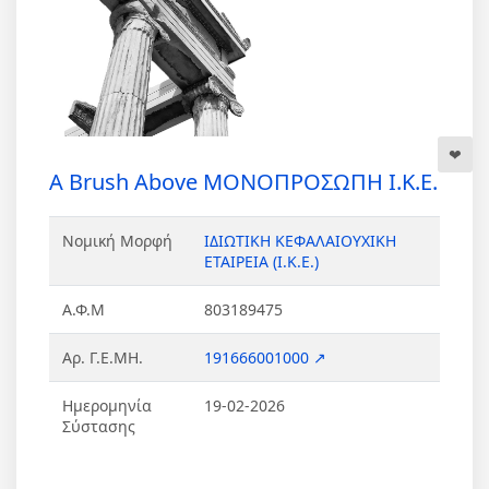
A Brush Above ΜΟΝΟΠΡΟΣΩΠΗ Ι.Κ.Ε.
Νομική Μορφή
ΙΔΙΩΤΙΚΗ ΚΕΦΑΛΑΙΟΥΧΙΚΗ
ΕΤΑΙΡΕΙΑ (Ι.Κ.Ε.)
Α.Φ.Μ
803189475
Αρ. Γ.Ε.ΜΗ.
191666001000 ↗
Ημερομηνία
19-02-2026
Σύστασης