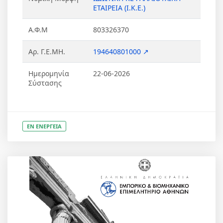
ΕΤΑΙΡΕΙΑ (Ι.Κ.Ε.)
Α.Φ.Μ
803326370
Αρ. Γ.Ε.ΜΗ.
194640801000 ↗
Ημερομηνία
22-06-2026
Σύστασης
ΕΝ ΕΝΕΡΓΕΙΑ