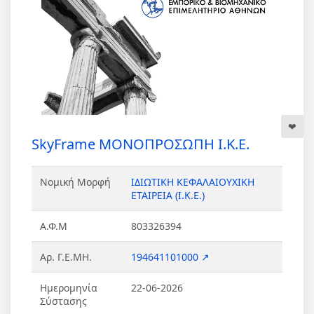
SkyFrame ΜΟΝΟΠΡΟΣΩΠΗ Ι.Κ.Ε.
Νομική Μορφή
ΙΔΙΩΤΙΚΗ ΚΕΦΑΛΑΙΟΥΧΙΚΗ
ΕΤΑΙΡΕΙΑ (Ι.Κ.Ε.)
Α.Φ.Μ
803326394
Αρ. Γ.Ε.ΜΗ.
194641101000 ↗
Ημερομηνία
22-06-2026
Σύστασης