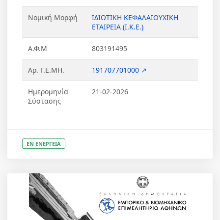
Νομική Μορφή
ΙΔΙΩΤΙΚΗ ΚΕΦΑΛΑΙΟΥΧΙΚΗ
ΕΤΑΙΡΕΙΑ (Ι.Κ.Ε.)
Α.Φ.Μ
803191495
Αρ. Γ.Ε.ΜΗ.
191707701000 ↗
Ημερομηνία
21-02-2026
Σύστασης
ΕΝ ΕΝΕΡΓΕΙΑ