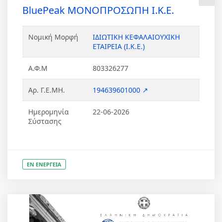
BluePeak ΜΟΝΟΠΡΟΣΩΠΗ Ι.Κ.Ε.
Νομική Μορφή
ΙΔΙΩΤΙΚΗ ΚΕΦΑΛΑΙΟΥΧΙΚΗ
ΕΤΑΙΡΕΙΑ (Ι.Κ.Ε.)
Α.Φ.Μ
803326277
Αρ. Γ.Ε.ΜΗ.
194639601000 ↗
Ημερομηνία
22-06-2026
Σύστασης
ΕΝ ΕΝΕΡΓΕΙΑ