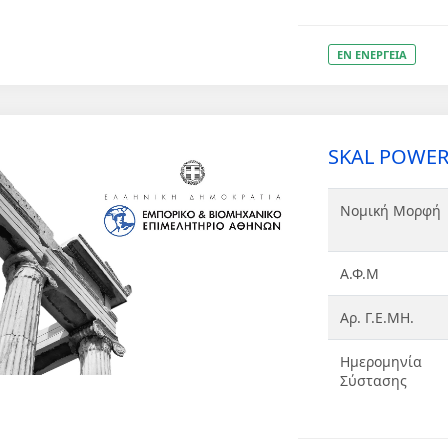
ΕΝ ΕΝΕΡΓΕΙΑ
SKAL POWER 
Νομική Μορφή
Α.Φ.Μ
Αρ. Γ.Ε.ΜΗ.
Ημερομηνία
Σύστασης