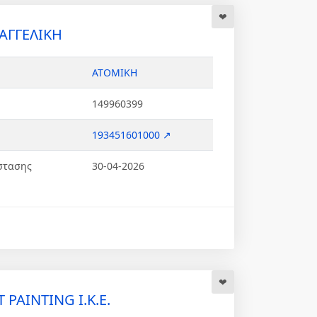
ΑΓΓΕΛΙΚΗ
ΑΤΟΜΙΚΗ
149960399
193451601000 ↗
στασης
30-04-2026
 PAINTING Ι.Κ.Ε.