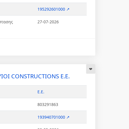
195292601000 ↗
στασης
27-07-2026
ΥΙΟΙ CONSTRUCTIONS Ε.Ε.
Ε.Ε.
803291863
193940701000 ↗