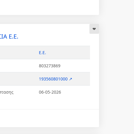
ΙΑ Ε.Ε.
Ε.Ε.
803273869
193560801000 ↗
στασης
06-05-2026