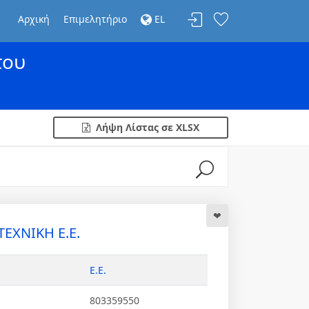
Αρχική
Επιμελητήριο
EL
του
Λήψη Λίστας σε XLSX
ΕΧΝΙΚΗ Ε.Ε.
Ε.Ε.
803359550