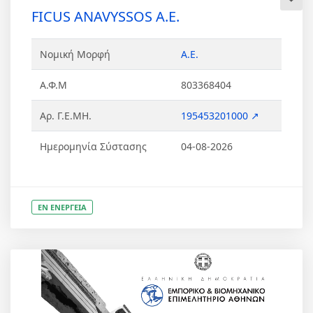
FICUS ANAVYSSOS Α.Ε.
Νομική Μορφή
Α.Ε.
Α.Φ.Μ
803368404
Αρ. Γ.Ε.ΜΗ.
195453201000 ↗
Ημερομηνία Σύστασης
04-08-2026
ΕΝ ΕΝΕΡΓΕΙΑ