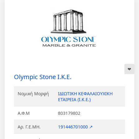
Olympic Stone Ι.Κ.Ε.
Νομική Μορφή
ΙΔΙΩΤΙΚΗ ΚΕΦΑΛΑΙΟΥΧΙΚΗ
ΕΤΑΙΡΕΙΑ (Ι.Κ.Ε.)
Α.Φ.Μ
803179802
Αρ. Γ.Ε.ΜΗ.
191446701000 ↗