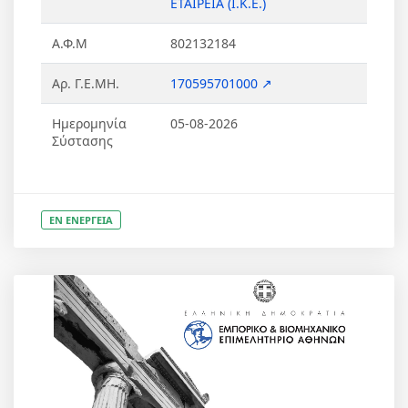
ΕΤΑΙΡΕΙΑ (Ι.Κ.Ε.)
Α.Φ.Μ
802132184
Αρ. Γ.Ε.ΜΗ.
170595701000 ↗
Ημερομηνία
05-08-2026
Σύστασης
ΕΝ ΕΝΕΡΓΕΙΑ