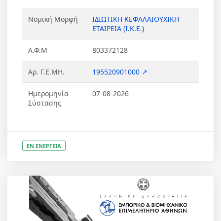
Νομική Μορφή
ΙΔΙΩΤΙΚΗ ΚΕΦΑΛΑΙΟΥΧΙΚΗ
ΕΤΑΙΡΕΙΑ (Ι.Κ.Ε.)
Α.Φ.Μ
803372128
Αρ. Γ.Ε.ΜΗ.
195520901000 ↗
Ημερομηνία
07-08-2026
Σύστασης
ΕΝ ΕΝΕΡΓΕΙΑ