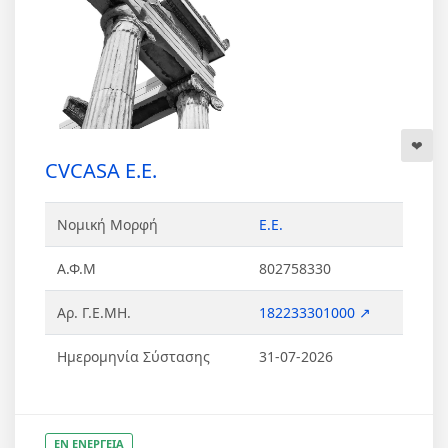
CVCASA Ε.Ε.
Νομική Μορφή
Ε.Ε.
Α.Φ.Μ
802758330
Αρ. Γ.Ε.ΜΗ.
182233301000 ↗
Ημερομηνία Σύστασης
31-07-2026
ΕΝ ΕΝΕΡΓΕΙΑ