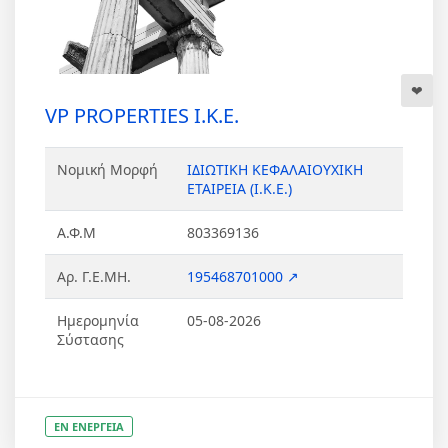
VP PROPERTIES Ι.Κ.Ε.
Νομική Μορφή
ΙΔΙΩΤΙΚΗ ΚΕΦΑΛΑΙΟΥΧΙΚΗ
ΕΤΑΙΡΕΙΑ (Ι.Κ.Ε.)
Α.Φ.Μ
803369136
Αρ. Γ.Ε.ΜΗ.
195468701000 ↗
Ημερομηνία
05-08-2026
Σύστασης
ΕΝ ΕΝΕΡΓΕΙΑ