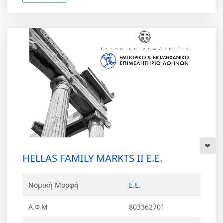
HELLAS FAMILY MARKTS II Ε.Ε.
Νομική Μορφή
Ε.Ε.
Α.Φ.Μ
803362701