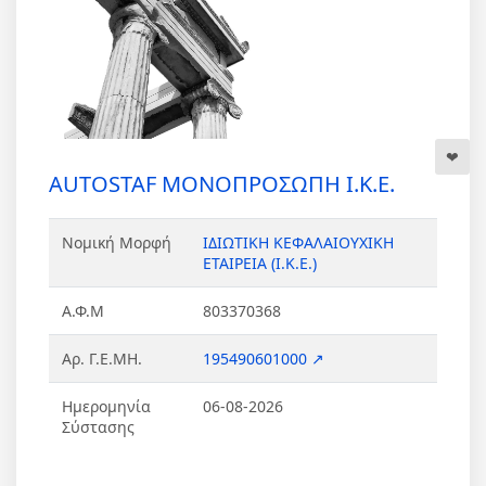
AUTOSTAF ΜΟΝΟΠΡΟΣΩΠΗ Ι.Κ.Ε.
Νομική Μορφή
ΙΔΙΩΤΙΚΗ ΚΕΦΑΛΑΙΟΥΧΙΚΗ
ΕΤΑΙΡΕΙΑ (Ι.Κ.Ε.)
Α.Φ.Μ
803370368
Αρ. Γ.Ε.ΜΗ.
195490601000 ↗
Ημερομηνία
06-08-2026
Σύστασης