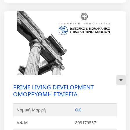
PRIME LIVING DEVELOPMENT
ΟΜΟΡΡΥΘΜΗ ΕΤΑΙΡΕΙΑ
Νομική Μορφή
Ο.Ε.
Α.Φ.Μ
803179537