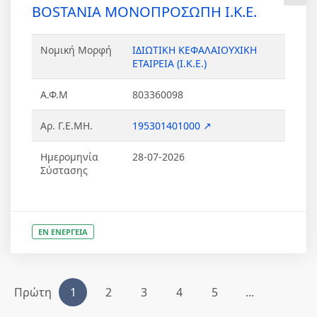
BOSTANIA ΜΟΝΟΠΡΟΣΩΠΗ Ι.Κ.Ε.
Νομική Μορφή
ΙΔΙΩΤΙΚΗ ΚΕΦΑΛΑΙΟΥΧΙΚΗ
ΕΤΑΙΡΕΙΑ (Ι.Κ.Ε.)
Α.Φ.Μ
803360098
Αρ. Γ.Ε.ΜΗ.
195301401000 ↗
Ημερομηνία
28-07-2026
Σύστασης
ΕΝ ΕΝΕΡΓΕΙΑ
Πρώτη
1
2
3
4
5
...