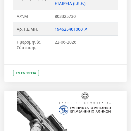
ΕΤΑΙΡΕΙΑ (Ι.Κ.Ε.)
Α.Φ.Μ
803325730
Αρ. Γ.Ε.ΜΗ.
194625401000 ↗
Ημερομηνία
22-06-2026
Σύστασης
ΕΝ ΕΝΕΡΓΕΙΑ