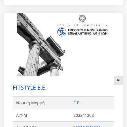
FITSTYLE Ε.Ε.
Νομική Μορφή
Ε.Ε.
Α.Φ.Μ
803241208