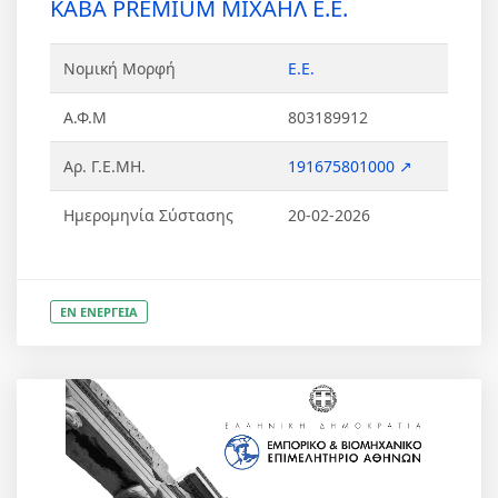
ΚΑΒΑ PREMIUM ΜΙΧΑΗΛ Ε.Ε.
Νομική Μορφή
Ε.Ε.
Α.Φ.Μ
803189912
Αρ. Γ.Ε.ΜΗ.
191675801000 ↗
Ημερομηνία Σύστασης
20-02-2026
ΕΝ ΕΝΕΡΓΕΙΑ