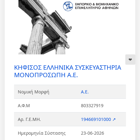
ΚΗΦΙΣΟΣ ΕΛΛΗΝΙΚΑ ΣΥΣΚΕΥΑΣΤΗΡΙΑ
ΜΟΝΟΠΡΟΣΩΠΗ Α.Ε.
Νομική Μορφή
Α.Ε.
Α.Φ.Μ
803327919
Αρ. Γ.Ε.ΜΗ.
194669101000 ↗
Ημερομηνία Σύστασης
23-06-2026