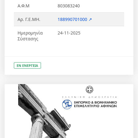
Α.Φ.Μ
803083240
Αρ. Γ.Ε.ΜΗ.
188990701000 ↗
Ημερομηνία
24-11-2025
Σύστασης
ΕΝ ΕΝΕΡΓΕΙΑ