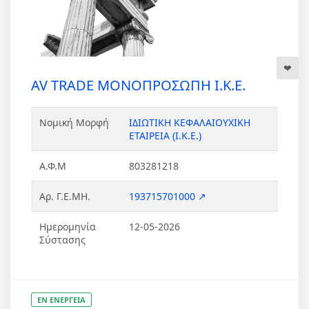
AV TRADE ΜΟΝΟΠΡΟΣΩΠΗ Ι.Κ.Ε.
Νομική Μορφή
ΙΔΙΩΤΙΚΗ ΚΕΦΑΛΑΙΟΥΧΙΚΗ
ΕΤΑΙΡΕΙΑ (Ι.Κ.Ε.)
Α.Φ.Μ
803281218
Αρ. Γ.Ε.ΜΗ.
193715701000 ↗
Ημερομηνία
12-05-2026
Σύστασης
ΕΝ ΕΝΕΡΓΕΙΑ