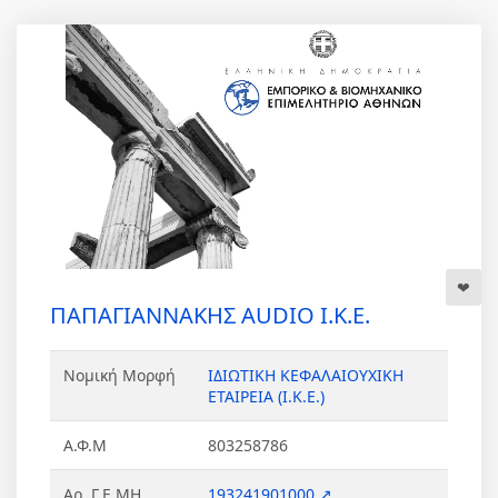
ΠΑΠΑΓΙΑΝΝΑΚΗΣ AUDIO Ι.Κ.Ε.
Νομική Μορφή
ΙΔΙΩΤΙΚΗ ΚΕΦΑΛΑΙΟΥΧΙΚΗ
ΕΤΑΙΡΕΙΑ (Ι.Κ.Ε.)
Α.Φ.Μ
803258786
Αρ. Γ.Ε.ΜΗ.
193241901000 ↗