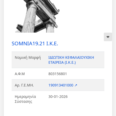
SOMNIA19.21 Ι.Κ.Ε.
Νομική Μορφή
ΙΔΙΩΤΙΚΗ ΚΕΦΑΛΑΙΟΥΧΙΚΗ
ΕΤΑΙΡΕΙΑ (Ι.Κ.Ε.)
Α.Φ.Μ
803156801
Αρ. Γ.Ε.ΜΗ.
190913401000 ↗
Ημερομηνία
30-01-2026
Σύστασης