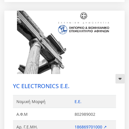
YC ELECTRONICS Ε.Ε.
Νομική Μορφή
Ε.Ε.
Α.Φ.Μ
802989002
Αρ. Γ.Ε.ΜΗ.
186869701000 ↗