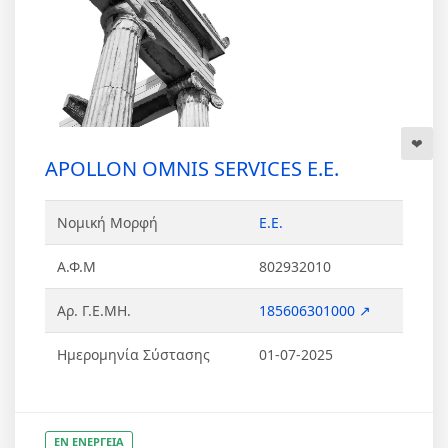
APOLLON OMNIS SERVICES Ε.Ε.
Νομική Μορφή
Ε.Ε.
Α.Φ.Μ
802932010
Αρ. Γ.Ε.ΜΗ.
185606301000 ↗
Ημερομηνία Σύστασης
01-07-2025
ΕΝ ΕΝΕΡΓΕΙΑ