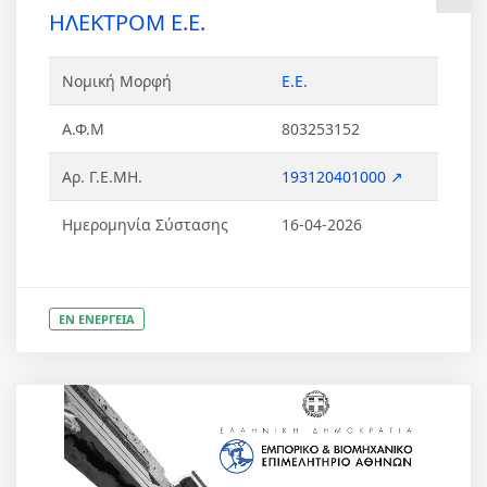
ΗΛΕΚΤΡΟΜ Ε.Ε.
Νομική Μορφή
Ε.Ε.
Α.Φ.Μ
803253152
Αρ. Γ.Ε.ΜΗ.
193120401000 ↗
Ημερομηνία Σύστασης
16-04-2026
ΕΝ ΕΝΕΡΓΕΙΑ