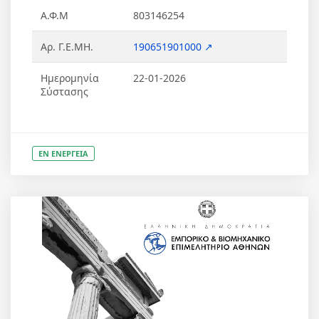
Α.Φ.Μ
803146254
Αρ. Γ.Ε.ΜΗ.
190651901000 ↗
Ημερομηνία
22-01-2026
Σύστασης
ΕΝ ΕΝΕΡΓΕΙΑ