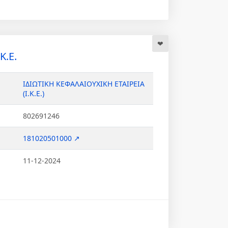
Κ.Ε.
ΙΔΙΩΤΙΚΗ ΚΕΦΑΛΑΙΟΥΧΙΚΗ ΕΤΑΙΡΕΙΑ
(Ι.Κ.Ε.)
802691246
181020501000 ↗
11-12-2024