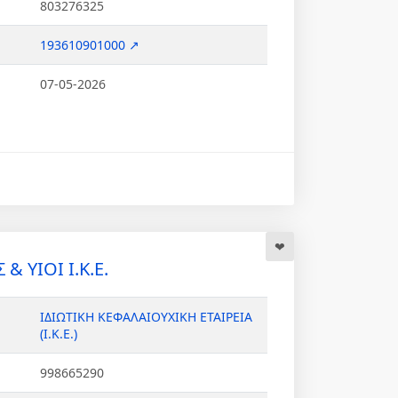
803276325
193610901000 ↗
07-05-2026
& ΥΙΟΙ Ι.Κ.Ε.
ΙΔΙΩΤΙΚΗ ΚΕΦΑΛΑΙΟΥΧΙΚΗ ΕΤΑΙΡΕΙΑ
(Ι.Κ.Ε.)
998665290