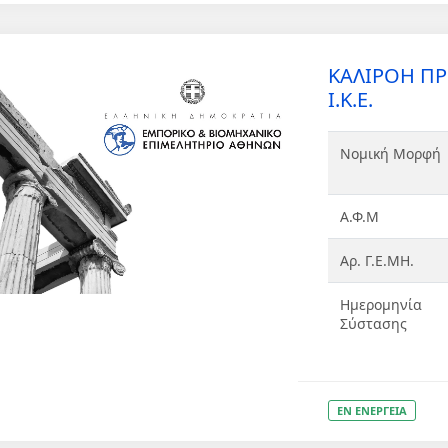
ΚΑΛΙΡΟΗ Π
Ι.Κ.Ε.
Νομική Μορφή
Α.Φ.Μ
Αρ. Γ.Ε.ΜΗ.
Ημερομηνία
Σύστασης
ΕΝ ΕΝΕΡΓΕΙΑ