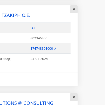
 ΤΣΑΚΙΡΗ Ο.Ε.
Ο.Ε.
802346856
174748301000 ↗
στασης
24-01-2024
UTIONS @ CONSULTING