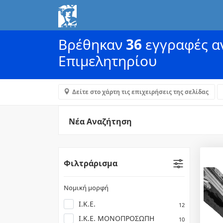
Βρέθηκαν
36
εγγραφές αν
Επιμελητηρίου
Δείτε στο χάρτη τις επιχειρήσεις της σελίδας
Νέα Αναζήτηση
Φιλτράρισμα
Νομική μορφή
Ι.Κ.Ε.
12
Ι.Κ.Ε. ΜΟΝΟΠΡΟΣΩΠΗ
10