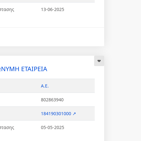
στασης
13-06-2025
ΝΥΜΗ ΕΤΑΙΡΕΙΑ
Α.Ε.
802863940
184190301000 ↗
στασης
05-05-2025