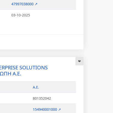
47997038000 ↗
03-10-2025
ERPRISE SOLUTIONS
ΠΗ Α.Ε.
Α.Ε.
801352042
154940001000 ↗