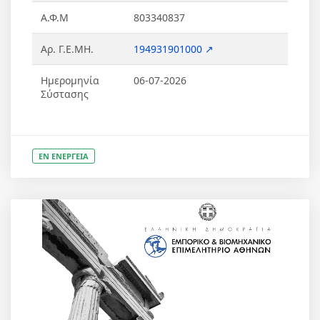
Α.Φ.Μ
803340837
Αρ. Γ.Ε.ΜΗ.
194931901000 ↗
Ημερομηνία
06-07-2026
Σύστασης
ΕΝ ΕΝΕΡΓΕΙΑ