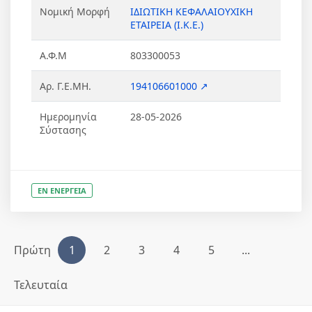
Νομική Μορφή
ΙΔΙΩΤΙΚΗ ΚΕΦΑΛΑΙΟΥΧΙΚΗ
ΕΤΑΙΡΕΙΑ (Ι.Κ.Ε.)
Α.Φ.Μ
803300053
Αρ. Γ.Ε.ΜΗ.
194106601000 ↗
Ημερομηνία
28-05-2026
Σύστασης
ΕΝ ΕΝΕΡΓΕΙΑ
Πρώτη
1
2
3
4
5
...
Τελευταία