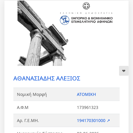
ΑΘΑΝΑΣΙΑΔΗΣ ΑΛΕΞΙΟΣ
Νομική Μορφή
ΑΤΟΜΙΚΗ
Α.Φ.Μ
173961323
Αρ. Γ.Ε.ΜΗ.
194170301000 ↗