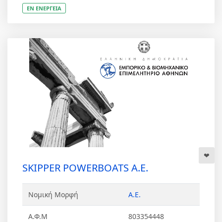
ΕΝ ΕΝΕΡΓΕΙΑ
SKIPPER POWERBOATS Α.Ε.
Νομική Μορφή
Α.Ε.
Α.Φ.Μ
803354448