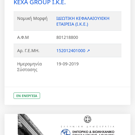
KEXA GROUP Ι.Κ.Ε.
Νομική Μορφή
ΙΔΙΩΤΙΚΗ ΚΕΦΑΛΑΙΟΥΧΙΚΗ
ΕΤΑΙΡΕΙΑ (Ι.Κ.Ε.)
Α.Φ.Μ
801218800
Αρ. Γ.Ε.ΜΗ.
152012401000 ↗
Ημερομηνία
19-09-2019
Σύστασης
ΕΝ ΕΝΕΡΓΕΙΑ