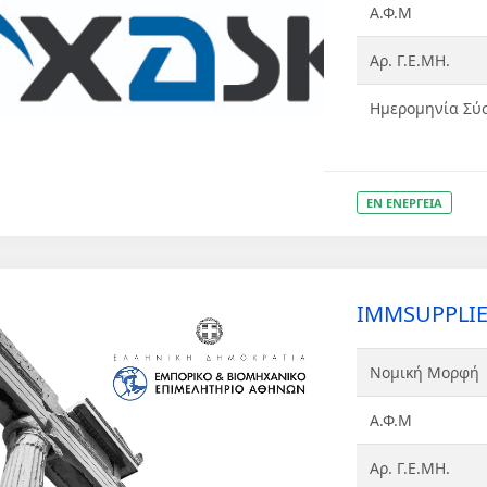
Α.Φ.Μ
Αρ. Γ.Ε.ΜΗ.
Ημερομηνία Σύ
ΕΝ ΕΝΕΡΓΕΙΑ
IMMSUPPLIES
Νομική Μορφή
Α.Φ.Μ
Αρ. Γ.Ε.ΜΗ.