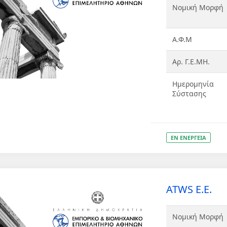
Νομική Μορφή
Α.Φ.Μ
Αρ. Γ.Ε.ΜΗ.
Ημερομηνία
Σύστασης
ΕΝ ΕΝΕΡΓΕΙΑ
ATWS Ε.Ε.
Νομική Μορφή