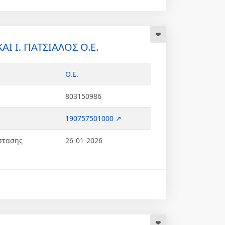
ΑΙ Ι. ΠΑΤΣΙΑΛΟΣ Ο.Ε.
Ο.Ε.
803150986
190757501000 ↗
στασης
26-01-2026