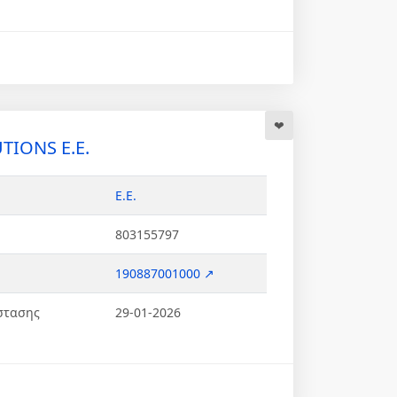
TIONS Ε.Ε.
Ε.Ε.
803155797
190887001000 ↗
στασης
29-01-2026