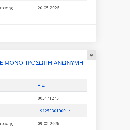
στασης
20-05-2026
CE ΜΟΝΟΠΡΟΣΩΠΗ ΑΝΩΝΥΜΗ
Α.Ε.
803171275
191252301000 ↗
στασης
09-02-2026