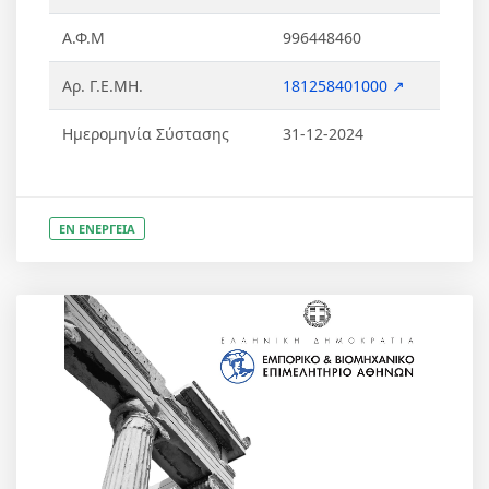
Α.Φ.Μ
996448460
Αρ. Γ.Ε.ΜΗ.
181258401000 ↗
Ημερομηνία Σύστασης
31-12-2024
ΕΝ ΕΝΕΡΓΕΙΑ