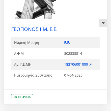
ΓΕΩΠΟΝΟΣ Ι.Μ. Ε.Ε.
Νομική Μορφή
Ε.Ε.
Α.Φ.Μ
802838814
Αρ. Γ.Ε.ΜΗ.
183706001000 ↗
Ημερομηνία Σύστασης
07-04-2025
ΕΝ ΕΝΕΡΓΕΙΑ