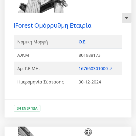
iForest Ομόρρυθμη Εταιρία
Νομική Μορφή
Ο.Ε.
Α.Φ.Μ
801988173
Αρ. Γ.Ε.ΜΗ.
167660301000 ↗
Ημερομηνία Σύστασης
30-12-2024
ΕΝ ΕΝΕΡΓΕΙΑ