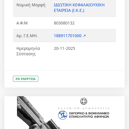
Νομική Μορφή
ΙΔΙΩΤΙΚΗ ΚΕΦΑΛΑΙΟΥΧΙΚΗ
ΕΤΑΙΡΕΙΑ (Ι.Κ.Ε.)
Α.Φ.Μ
803080132
Αρ. Γ.Ε.ΜΗ.
188911701000 ↗
Ημερομηνία
20-11-2025
Σύστασης
ΕΝ ΕΝΕΡΓΕΙΑ