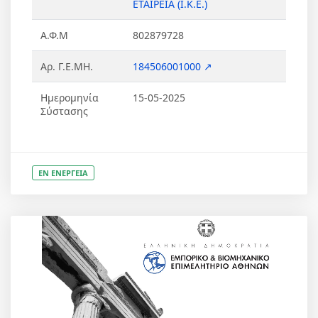
ΕΤΑΙΡΕΙΑ (Ι.Κ.Ε.)
Α.Φ.Μ
802879728
Αρ. Γ.Ε.ΜΗ.
184506001000 ↗
Ημερομηνία
15-05-2025
Σύστασης
ΕΝ ΕΝΕΡΓΕΙΑ