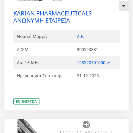
KARIAN PHARMACEUTICALS
ΑΝΩΝΥΜΗ ΕΤΑΙΡΕΙΑ
Νομική Μορφή
Α.Ε.
Α.Φ.Μ
800543881
Αρ. Γ.Ε.ΜΗ.
128520701000 ↗
Ημερομηνία Σύστασης
31-12-2025
ΕΝ ΕΝΕΡΓΕΙΑ