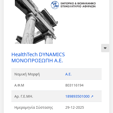
HealthTech DYNAMICS
ΜΟΝΟΠΡΟΣΩΠΗ Α.Ε.
Νομική Μορφή
Α.Ε.
Α.Φ.Μ
803116194
Αρ. Γ.Ε.ΜΗ.
189893501000 ↗
Ημερομηνία Σύστασης
29-12-2025