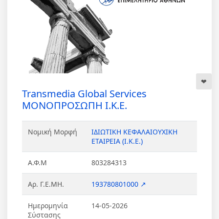
Transmedia Global Services
ΜΟΝΟΠΡΟΣΩΠΗ Ι.Κ.Ε.
Νομική Μορφή
ΙΔΙΩΤΙΚΗ ΚΕΦΑΛΑΙΟΥΧΙΚΗ
ΕΤΑΙΡΕΙΑ (Ι.Κ.Ε.)
Α.Φ.Μ
803284313
Αρ. Γ.Ε.ΜΗ.
193780801000 ↗
Ημερομηνία
14-05-2026
Σύστασης