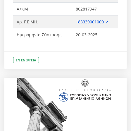
Α.Φ.Μ
802817947
Αρ. Γ.Ε.ΜΗ.
183339001000 ↗
Ημερομηνία Σύστασης
20-03-2025
ΕΝ ΕΝΕΡΓΕΙΑ