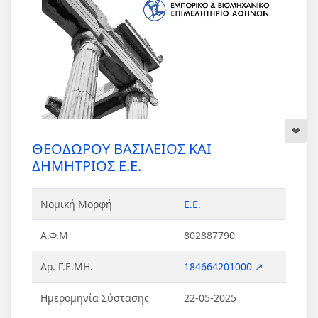
ΘΕΟΔΩΡΟΥ ΒΑΣΙΛΕΙΟΣ ΚΑΙ
ΔΗΜΗΤΡΙΟΣ Ε.Ε.
Νομική Μορφή
Ε.Ε.
Α.Φ.Μ
802887790
Αρ. Γ.Ε.ΜΗ.
184664201000 ↗
Ημερομηνία Σύστασης
22-05-2025