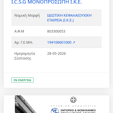
I.C.S.G ΜΟΝΟΠΡΟΣΩΠΗ Ι.Κ.Ε.
Νομική Μορφή
ΙΔΙΩΤΙΚΗ ΚΕΦΑΛΑΙΟΥΧΙΚΗ
ΕΤΑΙΡΕΙΑ (Ι.Κ.Ε.)
Α.Φ.Μ
803300053
Αρ. Γ.Ε.ΜΗ.
194106601000 ↗
Ημερομηνία
28-05-2026
Σύστασης
ΕΝ ΕΝΕΡΓΕΙΑ