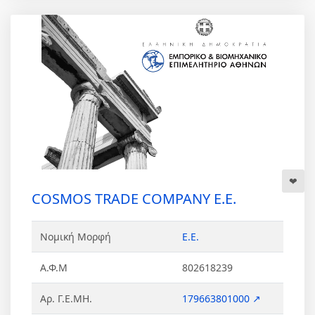
COSMOS TRADE COMPANY Ε.Ε.
Νομική Μορφή
Ε.Ε.
Α.Φ.Μ
802618239
Αρ. Γ.Ε.ΜΗ.
179663801000 ↗