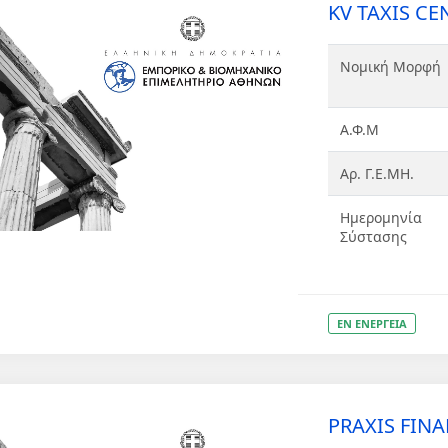
KV TAXIS CEN
Νομική Μορφή
Α.Φ.Μ
Αρ. Γ.Ε.ΜΗ.
Ημερομηνία
Σύστασης
ΕΝ ΕΝΕΡΓΕΙΑ
PRAXIS FINAN