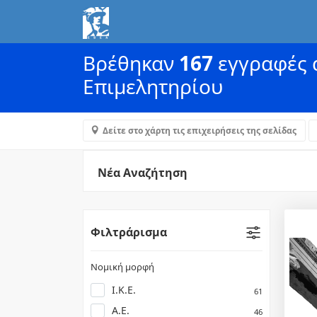
Βρέθηκαν
167
εγγραφές α
Επιμελητηρίου
Δείτε στο χάρτη τις επιχειρήσεις της σελίδας
Νέα Αναζήτηση
Φιλτράρισμα
Νομική μορφή
Ι.Κ.Ε.
61
Α.Ε.
46