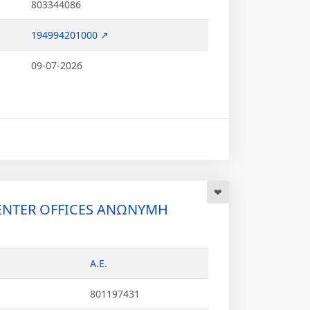
803344086
194994201000 ↗
09-07-2026
ENTER OFFICES ΑΝΩΝΥΜΗ
Α.Ε.
801197431