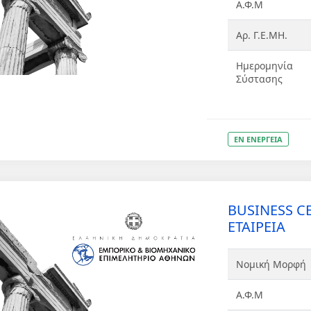
Α.Φ.Μ
Αρ. Γ.Ε.ΜΗ.
Ημερομηνία
Σύστασης
ΕΝ ΕΝΕΡΓΕΙΑ
BUSINESS C
ΕΤΑΙΡΕΙΑ
Νομική Μορφή
Α.Φ.Μ