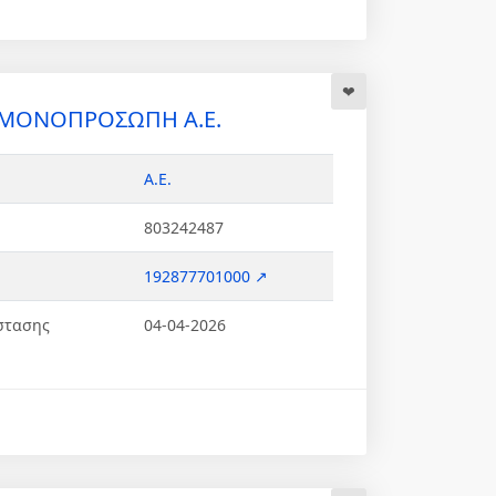
s ΜΟΝΟΠΡΟΣΩΠΗ Α.Ε.
Α.Ε.
803242487
192877701000 ↗
στασης
04-04-2026