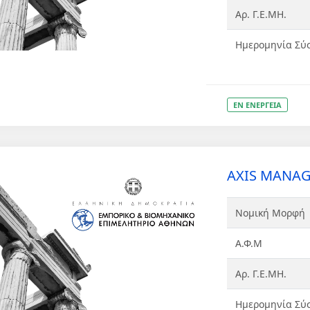
Αρ. Γ.Ε.ΜΗ.
Ημερομηνία Σύ
ΕΝ ΕΝΕΡΓΕΙΑ
AXIS MANAG
Νομική Μορφή
Α.Φ.Μ
Αρ. Γ.Ε.ΜΗ.
Ημερομηνία Σύ