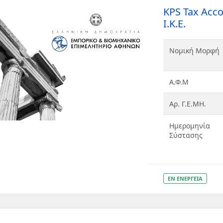
KPS Tax Acco
Ι.Κ.Ε.
Νομική Μορφή
Α.Φ.Μ
Αρ. Γ.Ε.ΜΗ.
Ημερομηνία
Σύστασης
ΕΝ ΕΝΕΡΓΕΙΑ