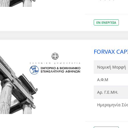
ΕΝ ΕΝΕΡΓΕΙΑ
FORVAX CAPI
Νομική Μορφή
Α.Φ.Μ
Αρ. Γ.Ε.ΜΗ.
Ημερομηνία Σύ