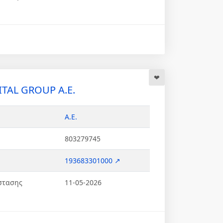
TAL GROUP Α.Ε.
Α.Ε.
803279745
193683301000 ↗
στασης
11-05-2026