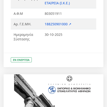
ΕΤΑΙΡΕΙΑ (Ι.Κ.Ε.)
Α.Φ.Μ
803051911
Αρ. Γ.Ε.ΜΗ.
188250901000 ↗
Ημερομηνία
30-10-2025
Σύστασης
ΕΝ ΕΝΕΡΓΕΙΑ