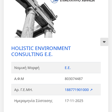
HOLISTIC ENVIRONMENT
CONSULTING Ε.Ε.
Νομική Μορφή
Ε.Ε.
Α.Φ.Μ
803074487
Αρ. Γ.Ε.ΜΗ.
188771901000 ↗
Ημερομηνία Σύστασης
17-11-2025