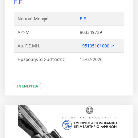
Ε.Ε.
Νομική Μορφή
Ε.Ε.
Α.Φ.Μ
803349739
Αρ. Γ.Ε.ΜΗ.
195105101000 ↗
Ημερομηνία Σύστασης
15-07-2026
ΕΝ ΕΝΕΡΓΕΙΑ