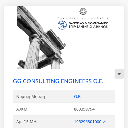
GG CONSULTING ENGINEERS Ο.Ε.
Νομική Μορφή
Ο.Ε.
Α.Φ.Μ
803359794
Αρ. Γ.Ε.ΜΗ.
195296301000 ↗