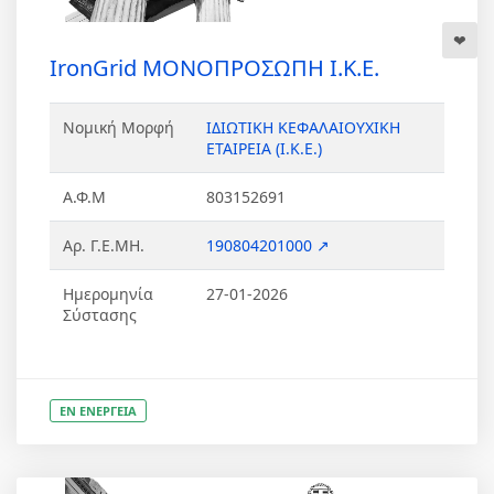
IronGrid ΜΟΝΟΠΡΟΣΩΠΗ Ι.Κ.Ε.
Νομική Μορφή
ΙΔΙΩΤΙΚΗ ΚΕΦΑΛΑΙΟΥΧΙΚΗ
ΕΤΑΙΡΕΙΑ (Ι.Κ.Ε.)
Α.Φ.Μ
803152691
Αρ. Γ.Ε.ΜΗ.
190804201000 ↗
Ημερομηνία
27-01-2026
Σύστασης
ΕΝ ΕΝΕΡΓΕΙΑ