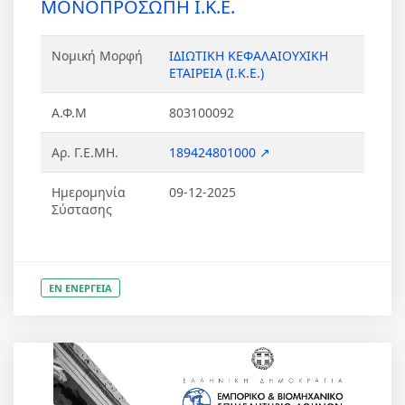
ΜΟΝΟΠΡΟΣΩΠΗ Ι.Κ.Ε.
Νομική Μορφή
ΙΔΙΩΤΙΚΗ ΚΕΦΑΛΑΙΟΥΧΙΚΗ
ΕΤΑΙΡΕΙΑ (Ι.Κ.Ε.)
Α.Φ.Μ
803100092
Αρ. Γ.Ε.ΜΗ.
189424801000 ↗
Ημερομηνία
09-12-2025
Σύστασης
ΕΝ ΕΝΕΡΓΕΙΑ