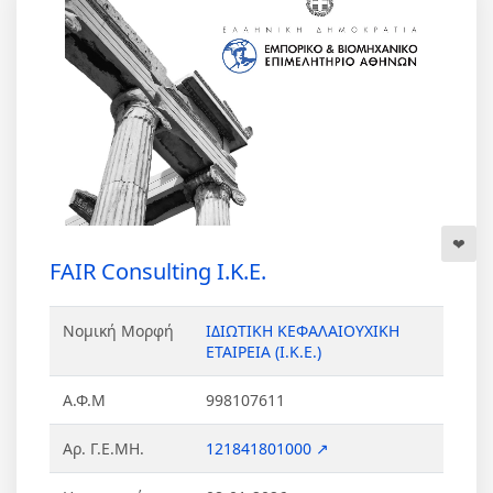
FAIR Consulting Ι.Κ.Ε.
Νομική Μορφή
ΙΔΙΩΤΙΚΗ ΚΕΦΑΛΑΙΟΥΧΙΚΗ
ΕΤΑΙΡΕΙΑ (Ι.Κ.Ε.)
Α.Φ.Μ
998107611
Αρ. Γ.Ε.ΜΗ.
121841801000 ↗