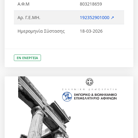
Α.Φ.Μ
803218659
Αρ. Γ.Ε.ΜΗ.
192352901000 ↗
Ημερομηνία Σύστασης
18-03-2026
ΕΝ ΕΝΕΡΓΕΙΑ