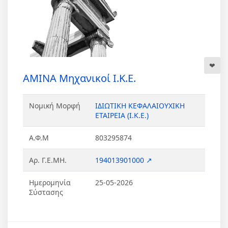
AMINA Μηχανικοί Ι.Κ.Ε.
Νομική Μορφή
ΙΔΙΩΤΙΚΗ ΚΕΦΑΛΑΙΟΥΧΙΚΗ
ΕΤΑΙΡΕΙΑ (Ι.Κ.Ε.)
Α.Φ.Μ
803295874
Αρ. Γ.Ε.ΜΗ.
194013901000 ↗
Ημερομηνία
25-05-2026
Σύστασης