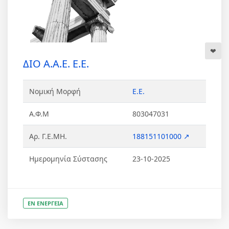
ΔΙΟ Α.Α.Ε. Ε.Ε.
Νομική Μορφή
Ε.Ε.
Α.Φ.Μ
803047031
Αρ. Γ.Ε.ΜΗ.
188151101000 ↗
Ημερομηνία Σύστασης
23-10-2025
ΕΝ ΕΝΕΡΓΕΙΑ