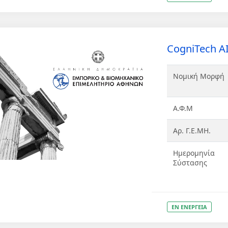
CogniTech AI 
Νομική Μορφή
Α.Φ.Μ
Αρ. Γ.Ε.ΜΗ.
Ημερομηνία
Σύστασης
ΕΝ ΕΝΕΡΓΕΙΑ