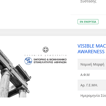
Σύστασης
ΕΝ ΕΝΕΡΓΕΙΑ
VISIBLE MAC
AWARENESS C
Νομική Μορφή
Α.Φ.Μ
Αρ. Γ.Ε.ΜΗ.
Ημερομηνία Σύ