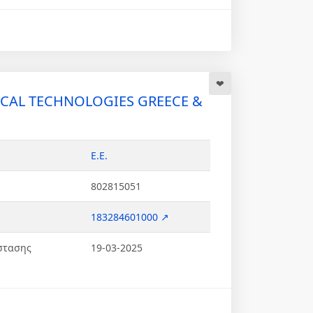
CAL TECHNOLOGIES GREECE &
Ε.Ε.
802815051
183284601000 ↗
στασης
19-03-2025