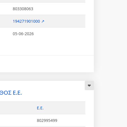
803308063
194271901000 ↗
05-06-2026
ΘΟΣ Ε.Ε.
Ε.Ε.
802995499