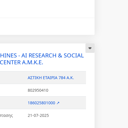
HINES - AI RESEARCH & SOCIAL
ENTER Α.Μ.Κ.Ε.
ΑΣΤΙΚΗ ΕΤΑΙΡΙΑ 784 Α.Κ.
802950410
186025801000 ↗
στασης
21-07-2025