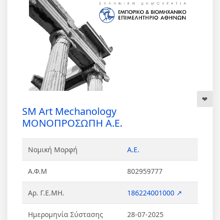
SM Art Mechanology
ΜΟΝΟΠΡΟΣΩΠΗ Α.Ε.
Νομική Μορφή
Α.Ε.
Α.Φ.Μ
802959777
Αρ. Γ.Ε.ΜΗ.
186224001000 ↗
Ημερομηνία Σύστασης
28-07-2025