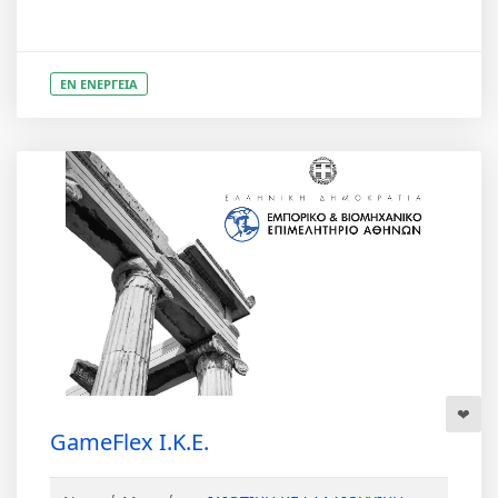
ΕΝ ΕΝΕΡΓΕΙΑ
GameFlex Ι.Κ.Ε.