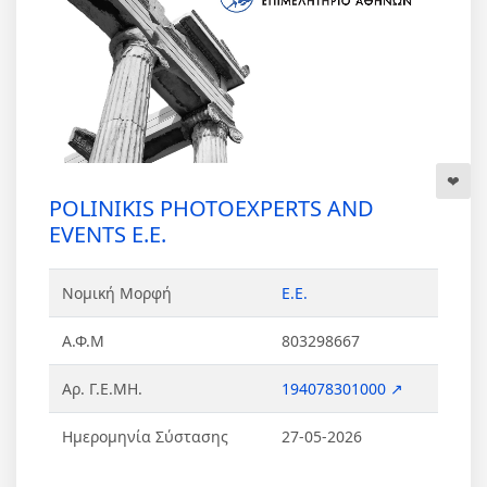
POLINIKIS PHOTOEXPERTS AND
EVENTS Ε.Ε.
Νομική Μορφή
Ε.Ε.
Α.Φ.Μ
803298667
Αρ. Γ.Ε.ΜΗ.
194078301000 ↗
Ημερομηνία Σύστασης
27-05-2026