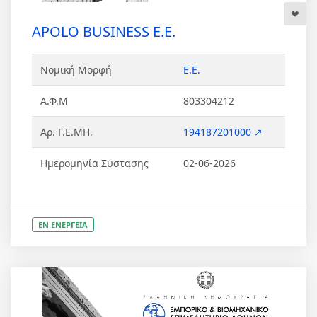
APOLO BUSINESS Ε.Ε.
Νομική Μορφή
Ε.Ε.
Α.Φ.Μ
803304212
Αρ. Γ.Ε.ΜΗ.
194187201000 ↗
Ημερομηνία Σύστασης
02-06-2026
ΕΝ ΕΝΕΡΓΕΙΑ