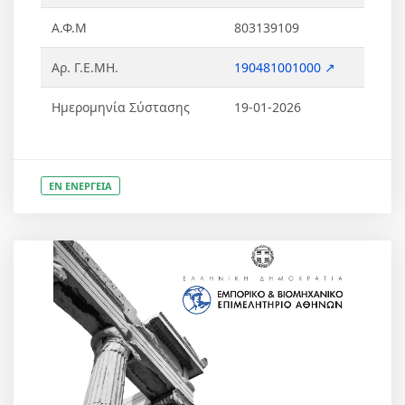
Α.Φ.Μ
803139109
Αρ. Γ.Ε.ΜΗ.
190481001000 ↗
Ημερομηνία Σύστασης
19-01-2026
ΕΝ ΕΝΕΡΓΕΙΑ