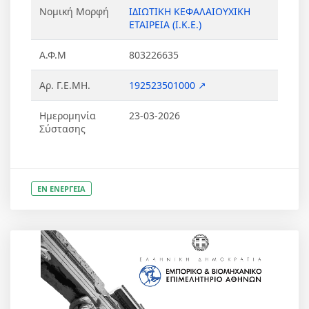
Νομική Μορφή
ΙΔΙΩΤΙΚΗ ΚΕΦΑΛΑΙΟΥΧΙΚΗ
ΕΤΑΙΡΕΙΑ (Ι.Κ.Ε.)
Α.Φ.Μ
803226635
Αρ. Γ.Ε.ΜΗ.
192523501000 ↗
Ημερομηνία
23-03-2026
Σύστασης
ΕΝ ΕΝΕΡΓΕΙΑ