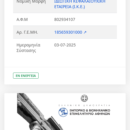
Νομική Μορφή
ΙΔΙΩΤΙΚΗ ΚΕΦΑΛΑΙΟΥΧΙΚΗ
ΕΤΑΙΡΕΙΑ (Ι.Κ.Ε.)
Α.Φ.Μ
802934107
Αρ. Γ.Ε.ΜΗ.
185659301000 ↗
Ημερομηνία
03-07-2025
Σύστασης
ΕΝ ΕΝΕΡΓΕΙΑ